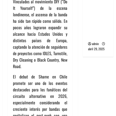
Vinculados al movimiento DIY (“Do
banda
It Yourself”) de la escena
PCR, No
londinense, el ascenso de la banda
Wave y Art
ha sido tan rápido como sólido. En
punk de
pocos años lograron expandir su
Corea del
alcance hacia Estados Unidos y
Sur
distintos países de Europa,
admin
captando la atención de seguidores
abril 29, 2025
de proyectos como IDLES, Turnstile,
Dry Cleaning o Black Country, New
Road.
El debut de Shame en Chile
promete ser uno de los eventos
destacados para los fanáticos del
circuito alternativo en 2026,
especialmente considerando el
creciente interés por bandas que
revitalizan el post-punk con una