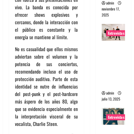
admin
vivo. La banda es conocida por
noviembre 17,
ofrecer shows explosivos y
2025
cercanos, donde la interacción con
el público es constante y la
Entrevistas
energía se mantiene al límite.
Entrevista
No es casualidad que ellos mismos
a The
adviertan sobre el volumen y la
Wants: Su
potencia de sus conciertos,
universo
recomendando incluso el uso de
distorsion
protección auditiva. Parte de esta
ado
identidad se nutre de influencias
admin
del post-punk y el post-hardcore
julio 13, 2025
más áspero de los años 80, algo
que se evidencia especialmente en
la interpretación visceral de su
Entrevistas
vocalista, Charlie Steen.
Entrevista: