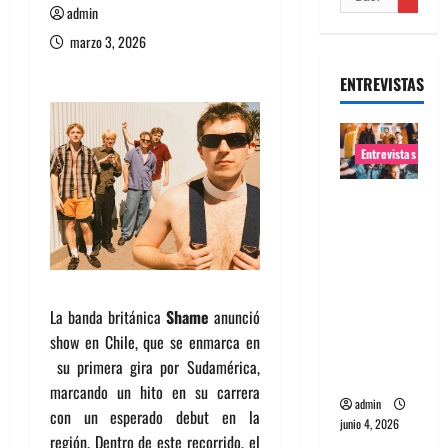
admin
marzo 3, 2026
ENTREVISTAS
Entrevistas
Entrevista
banda
Evolfo:
Hablándol
e
La banda británica
Shame
anunció
directame
show en Chile, que se enmarca en
nte a tu
su primera gira por Sudamérica,
espíritu
marcando un hito en su carrera
admin
con un esperado debut en la
junio 4, 2026
región. Dentro de este recorrido, el