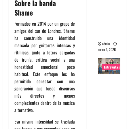
Sobre la banda
portugues
Shame
a
Maquina:
Formados en 2014 por un grupo de
Directo y
amigos del sur de Londres, Shame
visceral
ha construido una identidad
admin
marcada por guitarras intensas y
enero 2, 2026
rítmicas, junto a letras cargadas
de ironía, crítica social y una
honestidad emocional poco
Entrevistas
habitual. Este enfoque les ha
Entrevista
permitido conectar con una
a la banda
generación que busca discursos
japonesa
más directos y menos
Zoobombs
complacientes dentro de la música
: Una
alternativa.
energía
Esa misma intensidad se traslada
salvaje
con fuerza a sus presentaciones en