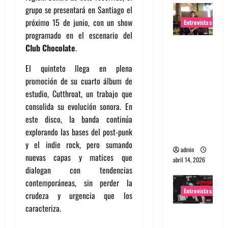
grupo se presentará en Santiago el
próximo 15 de junio, con un show
Entrevistas
programado en el escenario del
Entrevista
Club Chocolate
.
Rudy De
El quinteto llega en plena
Anda:
promoción de su cuarto álbum de
Conquista
estudio, Cutthroat, un trabajo que
ndo el
consolida su evolución sonora. En
mundo,
este disco, la banda continúa
una tocata
explorando las bases del post-punk
a la vez
y el indie rock, pero sumando
admin
nuevas capas y matices que
abril 14, 2026
dialogan con tendencias
contemporáneas, sin perder la
Entrevistas
crudeza y urgencia que los
caracteriza.
Entrevista
a banda