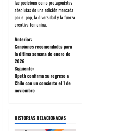
las posiciona como protagonistas
absolutas de una edición marcada
por el pop, la diversidad y la fuerza
creativa femenina.
N
Anterior:
Canciones recomendadas para
a
la última semana de enero de
2026
v
Siguiente:
e
Opeth confirma su regreso a
Chile con un concierto el 1 de
g
noviembre
a
c
HISTORIAS RELACIONADAS
i