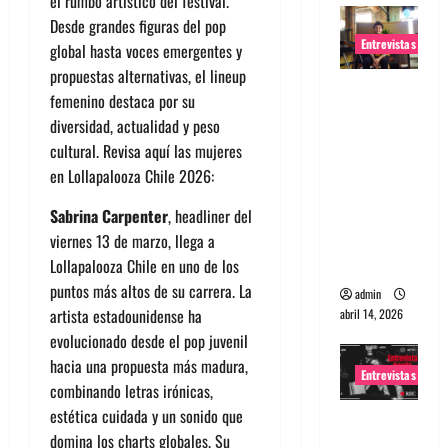
el rumbo artístico del festival.
Desde grandes figuras del pop
Entrevistas
global hasta voces emergentes y
propuestas alternativas, el lineup
Entrevista
femenino destaca por su
Rudy De
diversidad, actualidad y peso
Anda:
cultural. Revisa aquí las mujeres
Conquista
en Lollapalooza Chile 2026:
ndo el
mundo,
Sabrina Carpenter
, headliner del
una tocata
viernes 13 de marzo, llega a
a la vez
Lollapalooza Chile en uno de los
puntos más altos de su carrera. La
admin
artista estadounidense ha
abril 14, 2026
evolucionado desde el pop juvenil
hacia una propuesta más madura,
Entrevistas
combinando letras irónicas,
estética cuidada y un sonido que
Entrevista
domina los charts globales. Su
a banda