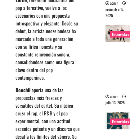
admin
pop alternativo, vuelve a los
noviembre 17,
escenarios con una propuesta
2025
introspectiva y elegante. Desde su
debut, la artista neozelandesa ha
Entrevistas
marcado a toda una generación
con su lírica honesta y su
Entrevista
constante reinvención sonora,
a The
consolidándose como una figura
Wants: Su
clave dentro del pop
universo
contemporáneo.
distorsion
ado
Doechii
aporta una de las
admin
propuestas más frescas y
julio 13, 2025
versátiles del cartel. Su música
cruza el rap, el R&B y el pop
experimental, con una actitud
Entrevistas
escénica potente y un discurso que
Entrevista:
desafía los límites del género. Su