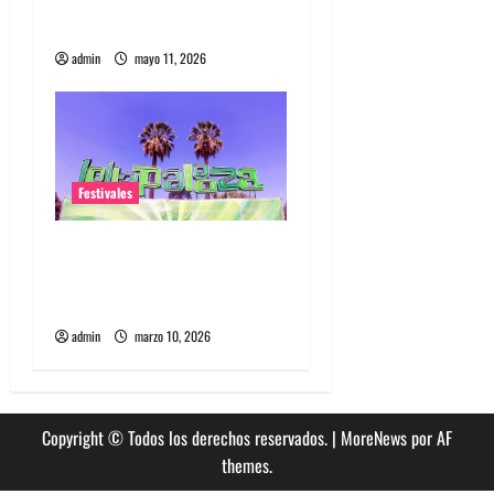
a
como primer headliner
s
admin
mayo 11, 2026
Festivales
Entradas baratas para
Lollapalooza Chile, la guía
que debes saber
admin
marzo 10, 2026
Copyright © Todos los derechos reservados.
|
MoreNews
por AF
themes.