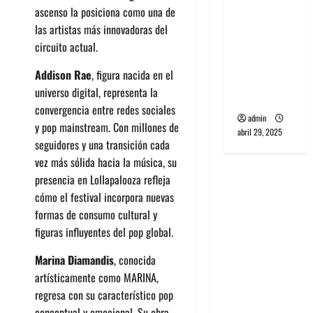
banda
ascenso la posiciona como una de
PCR, No
las artistas más innovadoras del
Wave y Art
circuito actual.
punk de
Addison Rae
, figura nacida en el
Corea del
universo digital, representa la
Sur
convergencia entre redes sociales
admin
y pop mainstream. Con millones de
abril 29, 2025
seguidores y una transición cada
vez más sólida hacia la música, su
presencia en Lollapalooza refleja
cómo el festival incorpora nuevas
formas de consumo cultural y
figuras influyentes del pop global.
Marina Diamandis
, conocida
artísticamente como MARINA,
regresa con su característico pop
conceptual y emocional. Su obra