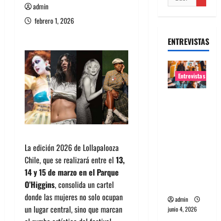
admin
febrero 1, 2026
ENTREVISTAS
Entrevistas
Entrevista
banda
Evolfo:
Hablándol
La edición 2026 de Lollapalooza
e
Chile, que se realizará entre el
13,
directame
14 y 15 de marzo en el Parque
nte a tu
O’Higgins
, consolida un cartel
espíritu
donde las mujeres no solo ocupan
admin
un lugar central, sino que marcan
junio 4, 2026