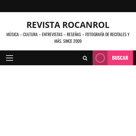
Saltar
al
contenido
REVISTA ROCANROL
MÚSICA – CULTURA – ENTREVISTAS – RESEÑAS – FOTOGRAFÍA DE RECITALES Y
MÁS. SINCE 2009
BUSCAR
Menú
principal