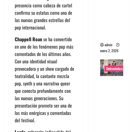
presencia como cabeza de cartel
portugues
confirma su estatus como una de
a
las nuevas grandes estrellas del
Maquina:
pop internacional.
Directo y
visceral
Chappell Roan
se ha convertido
admin
en uno de los fenómenos pop más
enero 2, 2026
comentados de los últimos años.
Con una identidad visual
provocadora y un show cargado de
Entrevistas
teatralidad, la cantante mezcla
Entrevista
pop, synth y una narrativa queer
a la banda
que conecta profundamente con
japonesa
las nuevas generaciones. Su
Zoobombs
presentación promete ser una de
: Una
las más enérgicas y comentadas
energía
del festival.
salvaje
Lorde
, referente indiscutida del