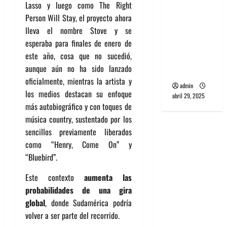
Lasso y luego como The Right
banda
Person Will Stay, el proyecto ahora
PCR, No
lleva el nombre Stove y se
Wave y Art
esperaba para finales de enero de
punk de
este año, cosa que no sucedió,
Corea del
aunque aún no ha sido lanzado
Sur
oficialmente, mientras la artista y
admin
los medios destacan su enfoque
abril 29, 2025
más autobiográfico y con toques de
música country, sustentado por los
sencillos previamente liberados
como “Henry, Come On” y
“Bluebird”.
Este contexto
aumenta las
probabilidades de una gira
global
, donde Sudamérica podría
volver a ser parte del recorrido.