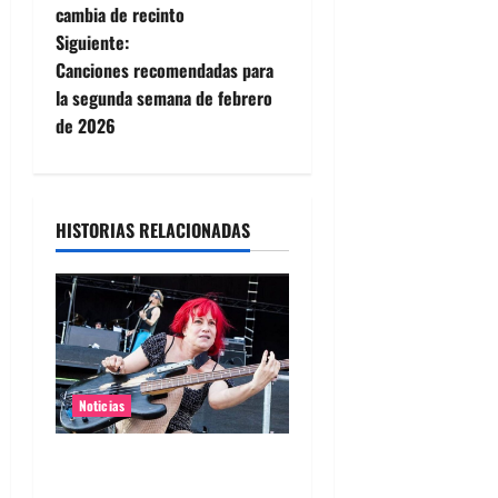
a
cambia de recinto
Siguiente:
v
Canciones recomendadas para
e
la segunda semana de febrero
de 2026
g
a
HISTORIAS RELACIONADAS
c
i
ó
n
Noticias
d
Bajista de L7 Jennifer Finch
e
murió a los 59 años