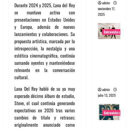
admin
Durante 2024 y 2025, Lana del Rey
noviembre 17,
se mantuvo activa con
2025
presentaciones en Estados Unidos
y Europa, además de nuevos
Entrevistas
lanzamientos y colaboraciones. Su
propuesta artística, marcada por la
Entrevista
introspección, la nostalgia y una
a The
estética cinematográfica, continúa
Wants: Su
sumando oyentes y manteniéndose
universo
relevante en la conversación
distorsion
cultural.
ado
Lana Del Rey habló de su ya muy
admin
esperado décimo álbum de estudio,
julio 13, 2025
Stove, el cual continúa generando
expectativas en 2026 tras varios
Entrevistas
cambios de título y retrasos;
originalmente anunciado como
Entrevista: