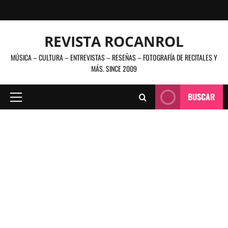
Saltar
al
contenido
REVISTA ROCANROL
MÚSICA – CULTURA – ENTREVISTAS – RESEÑAS – FOTOGRAFÍA DE RECITALES Y
MÁS. SINCE 2009
BUSCAR
Menú
principal