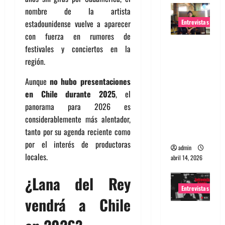
nombre de la artista
Entrevistas
estadounidense vuelve a aparecer
con fuerza en rumores de
Entrevista
festivales y conciertos en la
Rudy De
región.
Anda:
Aunque
no hubo presentaciones
Conquista
en Chile durante 2025
, el
ndo el
panorama para 2026 es
mundo,
considerablemente más alentador,
una tocata
tanto por su agenda reciente como
a la vez
por el interés de productoras
admin
locales.
abril 14, 2026
¿Lana del Rey
Entrevistas
vendrá a Chile
Entrevista
a banda