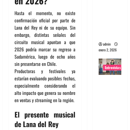
en 2026?
portugues
Hasta el momento, no existe
a
confirmación oficial por parte de
Maquina:
Lana del Rey ni de su equipo. Sin
Directo y
embargo, distintas señales del
visceral
circuito musical apuntan a que
admin
2026 podría marcar su regreso a
enero 2, 2026
Sudamérica, luego de ocho años
sin presentarse en Chile.
Entrevistas
Productoras y festivales ya
estarían evaluando posibles fechas,
Entrevista
especialmente considerando el
a la banda
alto impacto que genera su nombre
japonesa
en ventas y streaming en la región.
Zoobombs
: Una
El presente musical
energía
de Lana del Rey
salvaje