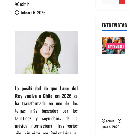
admin
febrero 5, 2026
ENTREVISTAS
Entrevistas
Entrevista
banda
Evolfo:
Hablándol
La posibilidad de que
Lana del
e
Rey vuelva a Chile en 2026
se
directame
ha transformado en uno de los
nte a tu
temas más buscados por los
espíritu
fanáticos y seguidores de la
admin
música internacional. Tras varios
junio 4, 2026
años sin giras por Sudamérica, el