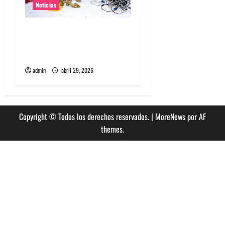
Noticias
Grimes lanzará nuevo disco
este 2026 llamado Psy
Opera
admin
abril 29, 2026
Copyright © Todos los derechos reservados.
|
MoreNews
por AF
themes.