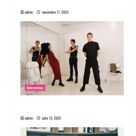
energía salvaje
admin
noviembre 17, 2025
Entrevistas
Entrevista a The Wants: Su universo
distorsionado
admin
julio 13, 2025