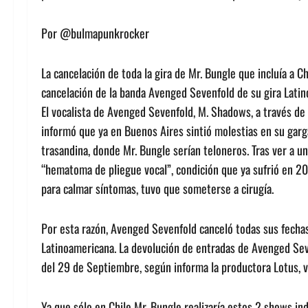
Por @bulmapunkrocker
La cancelación de toda la gira de Mr. Bungle que incluía a Ch
cancelación de la banda Avenged Sevenfold de su gira Lati
El vocalista de Avenged Sevenfold, M. Shadows, a través de
informó que ya en Buenos Aires sintió molestias en su garga
trasandina, donde Mr. Bungle serían teloneros. Tras ver a 
“hematoma de pliegue vocal”, condición que ya sufrió en 2
para calmar síntomas, tuvo que someterse a cirugía.
Por esta razón, Avenged Sevenfold canceló todas sus fech
Latinoamericana. La devolución de entradas de Avenged Seve
del 29 de Septiembre, según informa la productora Lotus, ví
Ya que sólo en Chile Mr. Bungle realizaría estos 2 shows i