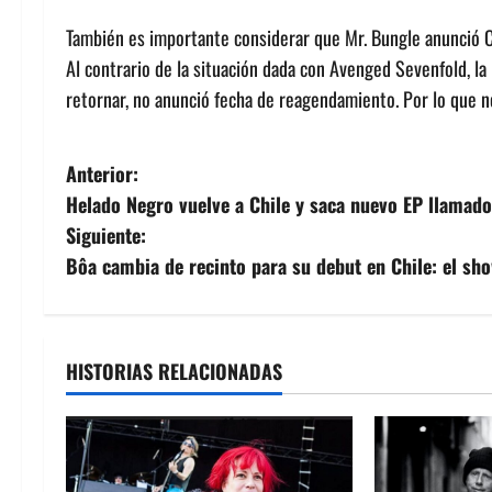
También es importante considerar que Mr. Bungle anunció
Al contrario de la situación dada con Avenged Sevenfold, la
retornar, no anunció fecha de reagendamiento. Por lo que n
N
Anterior:
Helado Negro vuelve a Chile y saca nuevo EP llamad
a
Siguiente:
v
Bôa cambia de recinto para su debut en Chile: el sho
e
g
HISTORIAS RELACIONADAS
a
c