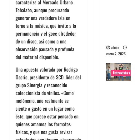
caracteriza al Mercado Urbano
portugues
Tobalaba, aunque procurando
a
generar una verdadera isla en
Maquina:
torno a la música, que invite a la
Directo y
permanencia y el goce alrededor
visceral
de un disco, así como a una
admin
observación pausada y profunda
enero 2, 2026
del material disponible.
Una apuesta valorada por Rodrigo
Entrevistas
Osorio, presidente de SCD, líder del
grupo Sinergia y reconocido
Entrevista
coleccionista de vinilos. «Como
a la banda
melómano, uno realmente se
japonesa
siente a gusto en un lugar como
Zoobombs
éste, que parece estar pensado en
: Una
quienes amamos los formatos
energía
físicos, y que nos gusta revisar
salvaje
estanterías con tiempo, observando