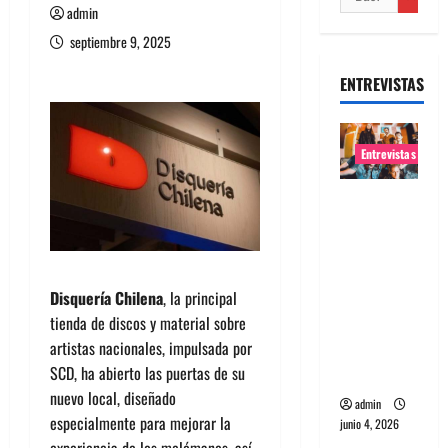
admin
septiembre 9, 2025
ENTREVISTAS
Entrevistas
Entrevista
banda
Evolfo:
Hablándol
Disquería Chilena
, la principal
e
tienda de discos y material sobre
directame
artistas nacionales, impulsada por
nte a tu
SCD, ha abierto las puertas de su
espíritu
nuevo local, diseñado
admin
especialmente para mejorar la
junio 4, 2026