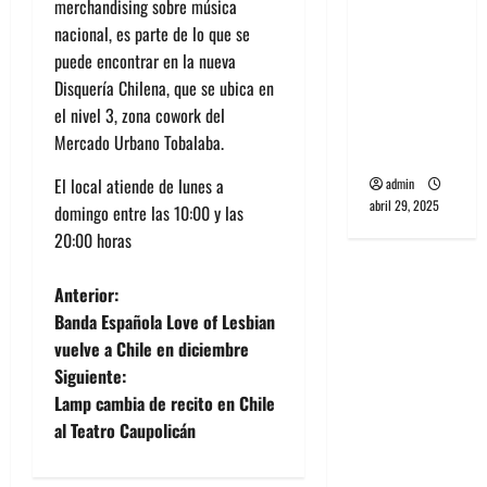
merchandising sobre música
banda
nacional, es parte de lo que se
PCR, No
puede encontrar en la nueva
Wave y Art
Disquería Chilena, que se ubica en
punk de
el nivel 3, zona cowork del
Corea del
Mercado Urbano Tobalaba.
Sur
El local atiende de lunes a
admin
abril 29, 2025
domingo entre las 10:00 y las
20:00 horas
N
Anterior:
Banda Española Love of Lesbian
a
vuelve a Chile en diciembre
Siguiente:
v
Lamp cambia de recito en Chile
e
al Teatro Caupolicán
g