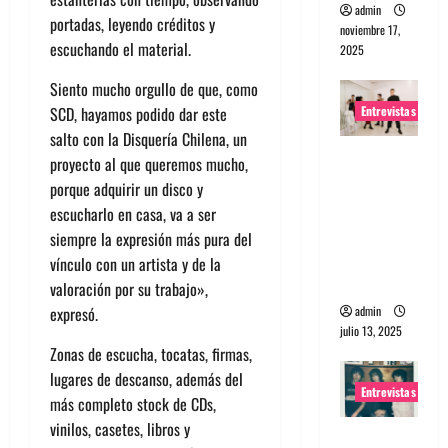
admin
portadas, leyendo créditos y
noviembre 17,
escuchando el material.
2025
Siento mucho orgullo de que, como
Entrevistas
SCD, hayamos podido dar este
salto con la Disquería Chilena, un
Entrevista
proyecto al que queremos mucho,
a The
porque adquirir un disco y
Wants: Su
escucharlo en casa, va a ser
universo
siempre la expresión más pura del
distorsion
vínculo con un artista y de la
ado
valoración por su trabajo»,
admin
expresó.
julio 13, 2025
Zonas de escucha, tocatas, firmas,
lugares de descanso, además del
Entrevistas
más completo stock de CDs,
vinilos, casetes, libros y
Entrevista: