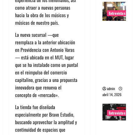
experiencia de los melómanos, así
como atraer a nuevas personas
Entrevistas
hacia la obra de los músicos y
músicas de nuestro país.
Entrevista
Rudy De
La nueva sucursal —que
Anda:
reemplaza a la anterior ubicación
Conquista
en Providencia con Antonio Varas
ndo el
— está ubicada en el MUT, lugar
mundo,
que se ha instalado como un puntal
una tocata
en el reimpulso del comercio
a la vez
capitalino, gracias a una propuesta
innovadora que renueva el
admin
concepto de «mercado».
abril 14, 2026
La tienda fue diseñada
Entrevistas
especialmente por Bravo Estudio,
buscando aprovechar la amplitud y
Entrevista
continuidad de espacios que
a banda