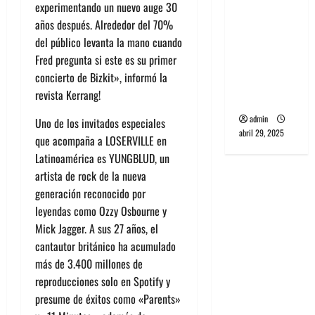
experimentando un nuevo auge 30
banda
años después. Alrededor del 70%
PCR, No
del público levanta la mano cuando
Wave y Art
Fred pregunta si este es su primer
punk de
concierto de Bizkit», informó la
Corea del
revista Kerrang!
Sur
admin
Uno de los invitados especiales
abril 29, 2025
que acompaña a LOSERVILLE en
Latinoamérica es YUNGBLUD, un
artista de rock de la nueva
generación reconocido por
leyendas como Ozzy Osbourne y
Mick Jagger. A sus 27 años, el
cantautor británico ha acumulado
más de 3.400 millones de
reproducciones solo en Spotify y
presume de éxitos como «Parents»