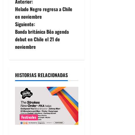
N
Anterior:
Helado Negro regresa a Chile
a
en noviembre
Siguiente:
v
Banda británica Bôa agenda
e
debut en Chile el 21 de
noviembre
g
a
HISTORIAS RELACIONADAS
c
i
ó
n
Festivales
d
Fauna Primavera 2026