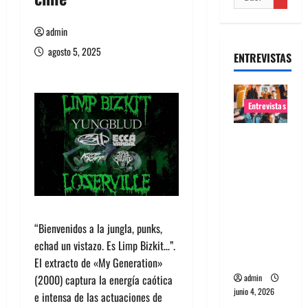
admin
agosto 5, 2025
ENTREVISTAS
Entrevistas
Entrevista
banda
Evolfo:
Hablándol
e
directame
“Bienvenidos a la jungla, punks,
nte a tu
echad un vistazo. Es Limp Bizkit…”.
espíritu
El extracto de «My Generation»
(2000) captura la energía caótica
admin
junio 4, 2026
e intensa de las actuaciones de