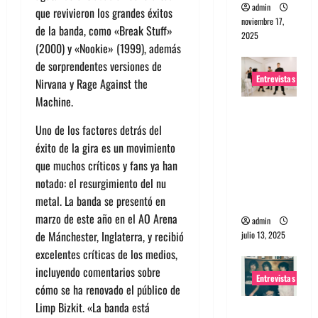
admin
que revivieron los grandes éxitos
noviembre 17,
de la banda, como «Break Stuff»
2025
(2000) y «Nookie» (1999), además
de sorprendentes versiones de
Entrevistas
Nirvana y Rage Against the
Machine.
Entrevista
a The
Uno de los factores detrás del
Wants: Su
éxito de la gira es un movimiento
universo
que muchos críticos y fans ya han
distorsion
notado: el resurgimiento del nu
ado
metal. La banda se presentó en
marzo de este año en el AO Arena
admin
de Mánchester, Inglaterra, y recibió
julio 13, 2025
excelentes críticas de los medios,
incluyendo comentarios sobre
Entrevistas
cómo se ha renovado el público de
Limp Bizkit. «La banda está
Entrevista: