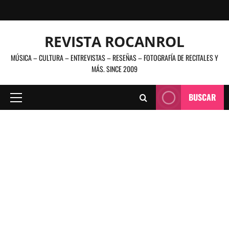
Saltar
al
contenido
REVISTA ROCANROL
MÚSICA – CULTURA – ENTREVISTAS – RESEÑAS – FOTOGRAFÍA DE RECITALES Y
MÁS. SINCE 2009
BUSCAR
Menú
principal