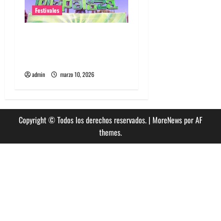
Festivales
Entradas baratas para
Lollapalooza Chile, la guía
que debes saber
admin
marzo 10, 2026
Copyright © Todos los derechos reservados.
|
MoreNews
por AF
themes.