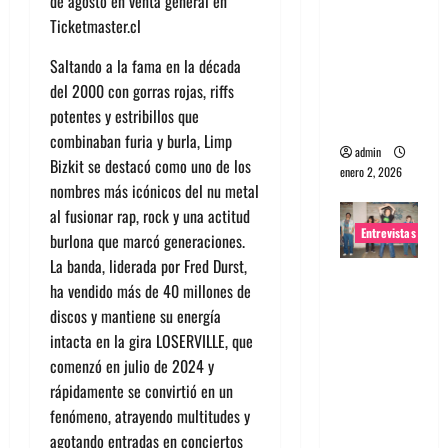
de agosto en venta general en
portugues
Ticketmaster.cl
a
Saltando a la fama en la década
Maquina:
del 2000 con gorras rojas, riffs
Directo y
potentes y estribillos que
visceral
combinaban furia y burla, Limp
admin
Bizkit se destacó como uno de los
enero 2, 2026
nombres más icónicos del nu metal
al fusionar rap, rock y una actitud
Entrevistas
burlona que marcó generaciones.
La banda, liderada por Fred Durst,
Entrevista
ha vendido más de 40 millones de
a la banda
discos y mantiene su energía
japonesa
intacta en la gira LOSERVILLE, que
Zoobombs
comenzó en julio de 2024 y
: Una
rápidamente se convirtió en un
energía
fenómeno, atrayendo multitudes y
salvaje
agotando entradas en conciertos