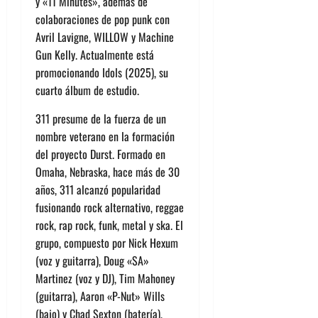
y «11 Minutes», además de
colaboraciones de pop punk con
Avril Lavigne, WILLOW y Machine
Gun Kelly. Actualmente está
promocionando Idols (2025), su
cuarto álbum de estudio.
311 presume de la fuerza de un
nombre veterano en la formación
del proyecto Durst. Formado en
Omaha, Nebraska, hace más de 30
años, 311 alcanzó popularidad
fusionando rock alternativo, reggae
rock, rap rock, funk, metal y ska. El
grupo, compuesto por Nick Hexum
(voz y guitarra), Doug «SA»
Martinez (voz y DJ), Tim Mahoney
(guitarra), Aaron «P-Nut» Wills
(bajo) y Chad Sexton (batería),