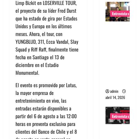
Limp Bizkit en LOSERVILLE TOUR,
el proyecto de su líder Fred Durst
Entrevistas
que ha estado de gira por Estados
Unidos y Europa en los últimos
Entrevista
meses. Ahora, el tour, con
Rudy De
YUNGBLUD, 311, Ecca Vandal, Slay
Anda:
Squad y Riff Raff, finalmente tiene
Conquista
fecha en Santiago el 13 de
ndo el
diciembre en el Estadio
mundo,
Monumental.
una tocata
a la vez
El evento es promovido por Lotus,
admin
la mayor empresa de
abril 14, 2026
entretenimiento en vivo, las
entradas estarán disponibles a
partir del 6 de agosto a las 12:00
Entrevistas
horas en preventa exclusiva para
Entrevista
clientes del Banco de Chile y el 8
a banda