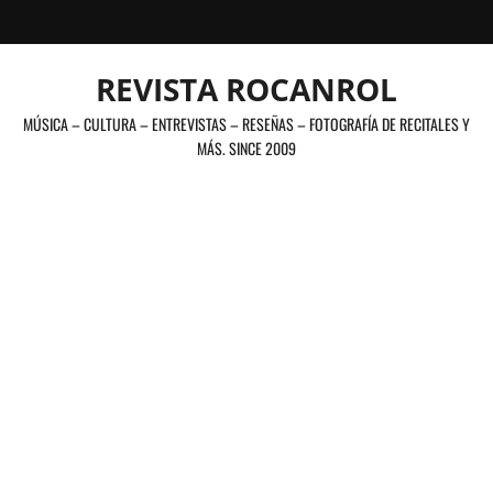
Saltar
al
contenido
REVISTA ROCANROL
MÚSICA – CULTURA – ENTREVISTAS – RESEÑAS – FOTOGRAFÍA DE RECITALES Y
MÁS. SINCE 2009