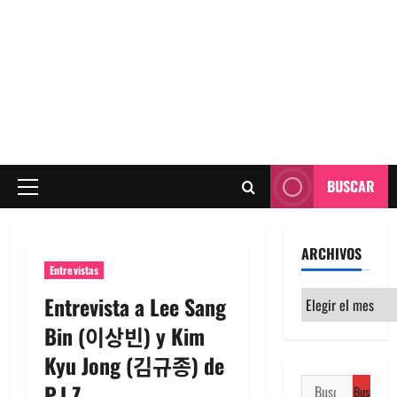
BUSCAR
Menú
principal
ARCHIVOS
Entrevistas
Archivos
Entrevista a Lee Sang
Bin (이상빈) y Kim
Kyu Jong (김규종) de
Buscar:
P.I.Z