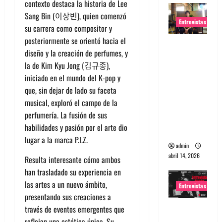
contexto destaca la historia de Lee
Sang Bin (이상빈), quien comenzó
Entrevistas
su carrera como compositor y
posteriormente se orientó hacia el
Entrevista
diseño y la creación de perfumes, y
Rudy De
la de Kim Kyu Jong (김규종),
Anda:
iniciado en el mundo del K-pop y
Conquista
que, sin dejar de lado su faceta
ndo el
musical, exploró el campo de la
mundo,
perfumería. La fusión de sus
una tocata
habilidades y pasión por el arte dio
a la vez
lugar a la marca P.I.Z.
admin
abril 14, 2026
Resulta interesante cómo ambos
han trasladado su experiencia en
las artes a un nuevo ámbito,
Entrevistas
presentando sus creaciones a
Entrevista
través de eventos emergentes que
a banda
reflejan una estética única. Su