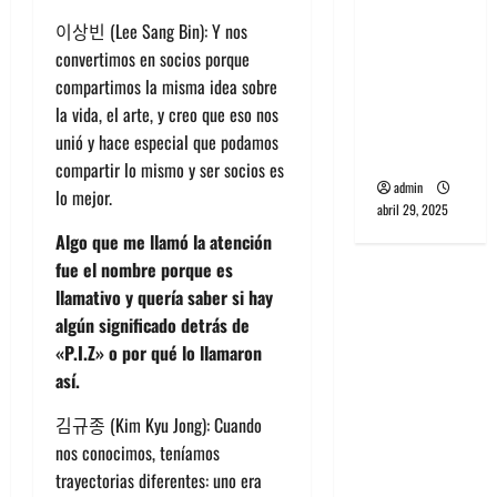
banda
이상빈 (Lee Sang Bin): Y nos
PCR, No
convertimos en socios porque
Wave y Art
compartimos la misma idea sobre
punk de
la vida, el arte, y creo que eso nos
Corea del
unió y hace especial que podamos
Sur
compartir lo mismo y ser socios es
admin
lo mejor.
abril 29, 2025
Algo que me llamó la atención
fue el nombre porque es
llamativo y quería saber si hay
algún significado detrás de
«P.I.Z» o por qué lo llamaron
así.
김규종 (Kim Kyu Jong): Cuando
nos conocimos, teníamos
trayectorias diferentes: uno era