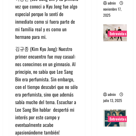
admin
vez que conoci a Kyu Jong fue algo
noviembre 17,
especial porque lo sentí de
2025
inmediato como si fuera parte de
mi familia real y es como un
Entrevistas
hermano para mi.
Entrevista
김규종 (Kim Kyu Jong): Nuestro
a The
primer encuentro fue muy casual:
Wants: Su
nos conocimos en un gimnasio. Al
universo
principio, no sabía que Lee Sang
distorsion
Bin era perfumista. Sin embargo,
ado
con el tiempo descubri que no sólo
era perfumista, sino que además
admin
julio 13, 2025
sabía mucho del tema. Escuchar a
Lee Sang Bin hablar despertó mi
interés por este campo y
Entrevistas
eventualmente acabe
apasionándome también!
Entrevista: