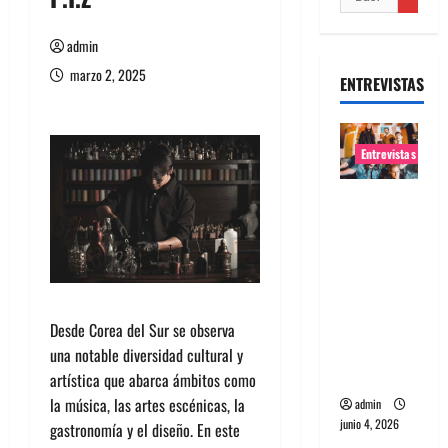
admin
marzo 2, 2025
ENTREVISTAS
Entrevistas
Entrevista
banda
Evolfo:
Hablándol
e
directame
Desde Corea del Sur se observa
nte a tu
una notable diversidad cultural y
espíritu
artística que abarca ámbitos como
la música, las artes escénicas, la
admin
junio 4, 2026
gastronomía y el diseño. En este