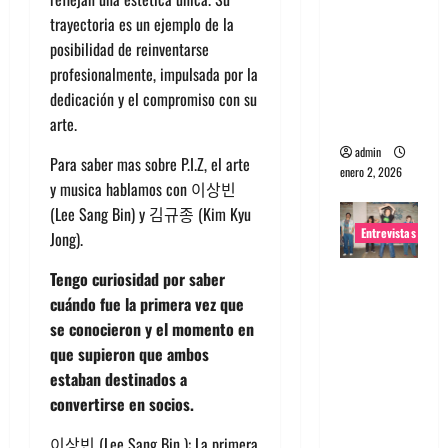
portugues
trayectoria es un ejemplo de la
a
posibilidad de reinventarse
Maquina:
profesionalmente, impulsada por la
Directo y
dedicación y el compromiso con su
visceral
arte.
admin
Para saber mas sobre P.I.Z, el arte
enero 2, 2026
y musica hablamos con 이상빈
(Lee Sang Bin) y 김규종 (Kim Kyu
Entrevistas
Jong).
Entrevista
Tengo curiosidad por saber
a la banda
cuándo fue la primera vez que
japonesa
se conocieron y el momento en
Zoobombs
que supieron que ambos
: Una
estaban destinados a
energía
convertirse en socios.
salvaje
이상빈 (Lee Sang Bin ): La primera