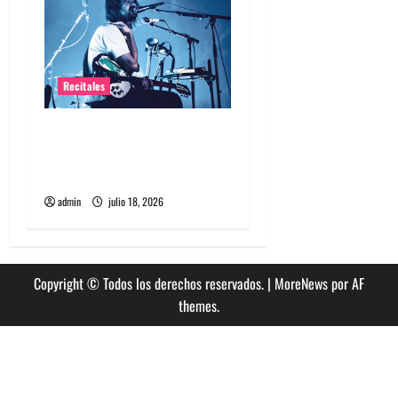
s
Recitales
Tame Impala en Chile: La
historia especial con el
público chileno
admin
julio 18, 2026
Copyright © Todos los derechos reservados.
|
MoreNews
por AF
themes.