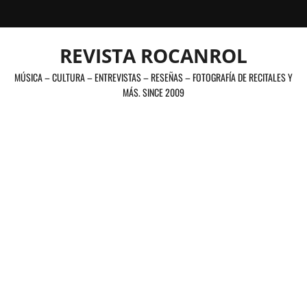
Saltar
al
contenido
REVISTA ROCANROL
MÚSICA – CULTURA – ENTREVISTAS – RESEÑAS – FOTOGRAFÍA DE RECITALES Y
MÁS. SINCE 2009