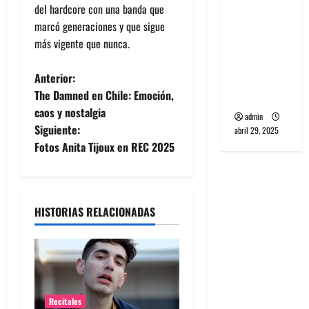
del hardcore con una banda que
banda
marcó generaciones y que sigue
PCR, No
más vigente que nunca.
Wave y Art
punk de
N
Anterior:
Corea del
The Damned en Chile: Emoción,
Sur
a
caos y nostalgia
admin
Siguiente:
abril 29, 2025
v
Fotos Anita Tijoux en REC 2025
e
g
HISTORIAS RELACIONADAS
a
c
i
Recitales