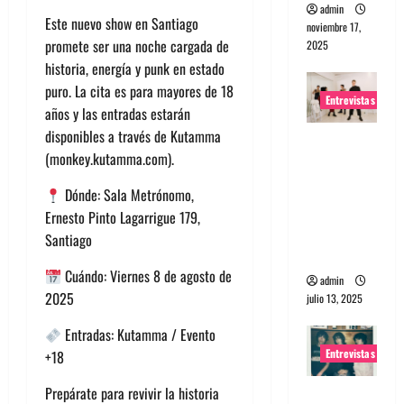
admin
Este nuevo show en Santiago
noviembre 17,
promete ser una noche cargada de
2025
historia, energía y punk en estado
puro. La cita es para mayores de 18
Entrevistas
años y las entradas estarán
disponibles a través de Kutamma
Entrevista
(monkey.kutamma.com).
a The
Wants: Su
Dónde: Sala Metrónomo,
universo
Ernesto Pinto Lagarrigue 179,
distorsion
Santiago
ado
Cuándo: Viernes 8 de agosto de
admin
2025
julio 13, 2025
Entradas: Kutamma / Evento
Entrevistas
+18
Prepárate para revivir la historia
Entrevista: