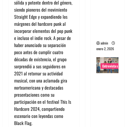
sólida y potente dentro del género,
portugues
siendo pioneros del movimiento
a
Straight Edge y expandiendo los
Maquina:
márgenes del hardcore punk al
Directo y
incorporar elementos del pop punk
visceral
e incluso el indie rock. A pesar de
admin
haber anunciado su separación
enero 2, 2026
poco antes de cumplir cuatro
décadas de existencia, el grupo
sorprendió a sus seguidores en
Entrevistas
2021 al retomar su actividad
Entrevista
musical, con una aclamada gira
a la banda
norteamericana y destacadas
japonesa
presentaciones como su
Zoobombs
participación en el festival This Is
: Una
Hardcore 2024, compartiendo
energía
escenario con leyendas como
salvaje
Black Flag.