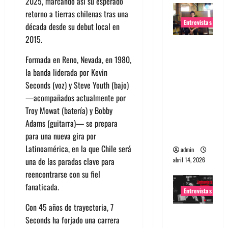
2025, marcando así su esperado
retorno a tierras chilenas tras una
Entrevistas
década desde su debut local en
2015.
Entrevista
Rudy De
Formada en Reno, Nevada, en 1980,
Anda:
la banda liderada por Kevin
Conquista
Seconds (voz) y Steve Youth (bajo)
ndo el
—acompañados actualmente por
mundo,
Troy Mowat (batería) y Bobby
una tocata
Adams (guitarra)— se prepara
a la vez
para una nueva gira por
Latinoamérica, en la que Chile será
admin
abril 14, 2026
una de las paradas clave para
reencontrarse con su fiel
fanaticada.
Entrevistas
Con 45 años de trayectoria, 7
Entrevista
Seconds ha forjado una carrera
a banda