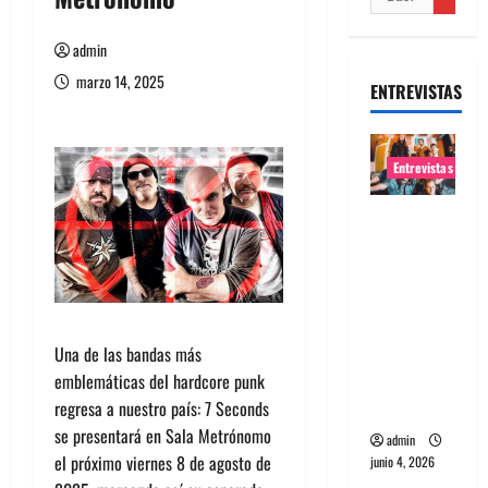
admin
marzo 14, 2025
ENTREVISTAS
Entrevistas
Entrevista
banda
Evolfo:
Hablándol
e
directame
Una de las bandas más
nte a tu
emblemáticas del hardcore punk
espíritu
regresa a nuestro país: 7 Seconds
se presentará en Sala Metrónomo
admin
el próximo viernes 8 de agosto de
junio 4, 2026