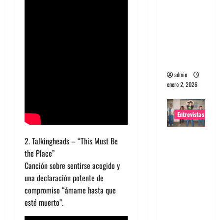
portugues
a
Maquina:
Directo y
visceral
admin
enero 2, 2026
Entrevistas
Entrevista
2. Talkingheads – “This Must Be
a la banda
the Place”
japonesa
Canción sobre sentirse acogido y
Zoobombs
una declaración potente de
: Una
compromiso “ámame hasta que
energía
esté muerto”.
salvaje