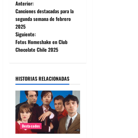
N
Anterior:
Canciones destacadas para la
a
segunda semana de febrero
2025
v
Siguiente:
e
Fotos Homeshake en Club
Chocolate Chile 2025
g
a
HISTORIAS RELACIONADAS
c
i
ó
n
Destacados
d