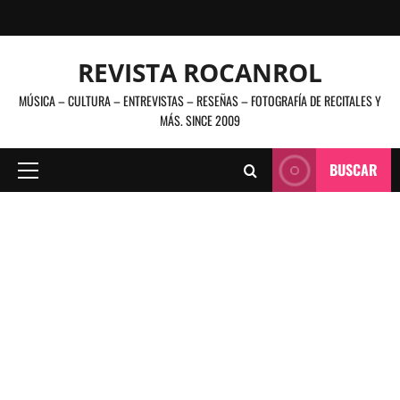
Saltar
al
contenido
REVISTA ROCANROL
MÚSICA – CULTURA – ENTREVISTAS – RESEÑAS – FOTOGRAFÍA DE RECITALES Y
MÁS. SINCE 2009
BUSCAR
Menú
principal