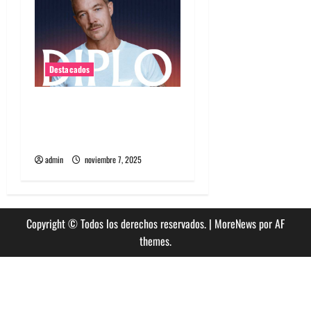
Destacados
Diplo encabezará primera
edición de Summer Dance
en enero en Viña del Mar
admin
noviembre 7, 2025
Copyright © Todos los derechos reservados.
|
MoreNews
por AF
themes.