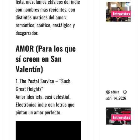
lista, mezclamos clásicos del indie
con nombres más recientes, con
Entrevistas
distintos matices del amor:
romántico, caótico, nostálgico y
Entrevista
desgarrador.
Rudy De
Anda:
AMOR (Para los que
Conquista
sí creen en San
ndo el
Valentín)
mundo,
una tocata
1. The Postal Service – “Such
a la vez
Great Heights”
admin
Amor idealista, casi celestial.
abril 14, 2026
Electrónica indie con letras que
pintan un amor perfecto.
Entrevistas
Entrevista
a banda