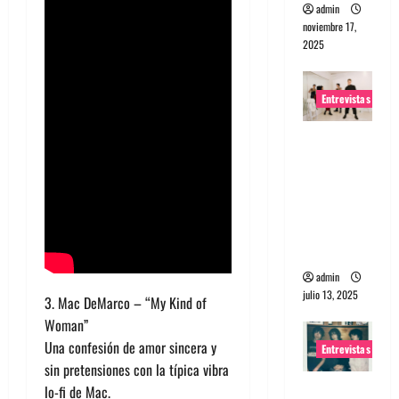
admin
noviembre 17,
2025
Entrevistas
Entrevista
a The
Wants: Su
universo
distorsion
ado
admin
julio 13, 2025
3. Mac DeMarco – “My Kind of
Woman”
Una confesión de amor sincera y
Entrevistas
sin pretensiones con la típica vibra
Entrevista:
lo-fi de Mac.