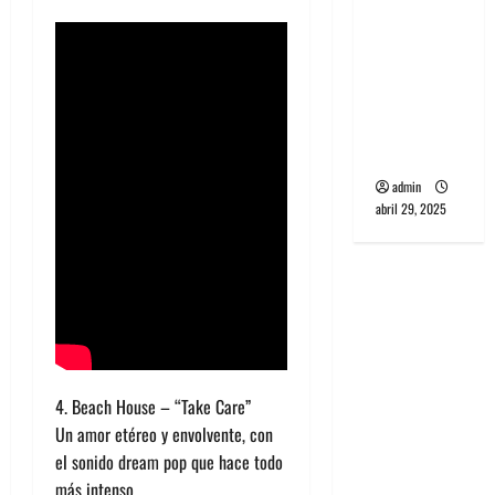
banda
PCR, No
Wave y Art
punk de
Corea del
Sur
admin
abril 29, 2025
4. Beach House – “Take Care”
Un amor etéreo y envolvente, con
el sonido dream pop que hace todo
más intenso.