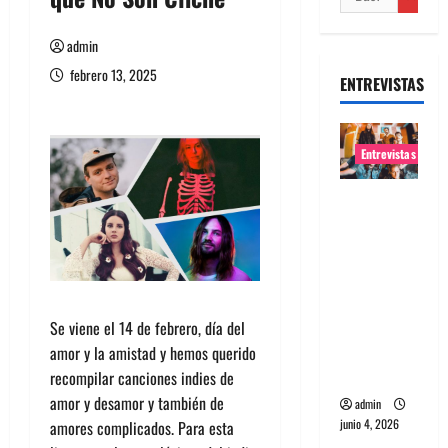
admin
febrero 13, 2025
ENTREVISTAS
Entrevistas
Entrevista
banda
Evolfo:
Hablándol
e
directame
Se viene el 14 de febrero, día del
nte a tu
amor y la amistad y hemos querido
espíritu
recompilar canciones indies de
amor y desamor y también de
admin
junio 4, 2026
amores complicados. Para esta