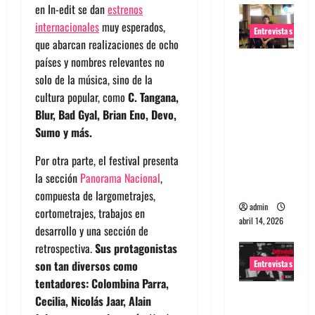
en In-edit se dan
estrenos
internacionales
muy esperados,
Entrevistas
que abarcan realizaciones de ocho
países y nombres relevantes no
Entrevista
solo de la música, sino de la
Rudy De
cultura popular, como
C. Tangana,
Anda:
Blur, Bad Gyal,
Brian Eno, Devo,
Conquista
Sumo y más.
ndo el
mundo,
Por otra parte, el festival presenta
una tocata
la sección
Panorama Nacional
,
a la vez
compuesta de largometrajes,
admin
cortometrajes, trabajos en
abril 14, 2026
desarrollo y una sección de
retrospectiva.
Sus protagonistas
Entrevistas
son tan diversos como
tentadores: Colombina Parra,
Entrevista
Cecilia, Nicolás Jaar, Alain
a banda