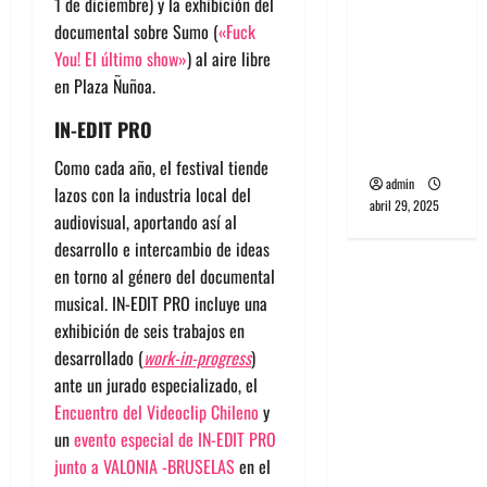
1 de diciembre) y la exhibición del
banda
documental sobre Sumo (
«Fuck
PCR, No
You! El último show»
) al aire libre
Wave y Art
en Plaza Ñuñoa.
punk de
Corea del
IN-EDIT PRO
Sur
Como cada año, el festival tiende
admin
lazos con la industria local del
abril 29, 2025
audiovisual, aportando así al
desarrollo e intercambio de ideas
en torno al género del documental
musical. IN-EDIT PRO incluye una
exhibición de seis trabajos en
desarrollado (
work-in-progress
)
ante un jurado especializado, el
Encuentro del Videoclip Chileno
y
un
evento especial de IN-EDIT PRO
junto a VALONIA -BRUSELAS
en el