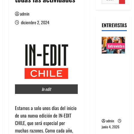
admin
diciembre 2, 2024
ENTREVISTAS
Entrevistas
Entrevista
banda
Evolfo:
Hablándol
In edit
e
directame
nte a tu
Estamos a solo unos días del inicio
espíritu
de una nueva edición de IN-EDIT
admin
CHILE, que será especial por
junio 4, 2026
muchas razones. Como cada año,