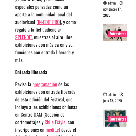
admin
especiales pensadas como un
noviembre 17,
aporte a la comunidad local del
2025
audiovisual (
IN-EDIT PRO
), y como
regalo a la fiel audiencia:
Entrevistas
SPLENDIT
, muestras al aire libre,
exhibiciones con música en vivo,
Entrevista
funciones con entrada liberada y
a The
más.
Wants: Su
universo
Entrada liberada
distorsion
Revisa la
programación
de las
ado
exhibiciones con entrada liberada
admin
de esta edición del Festival, que
julio 13, 2025
incluye a las exhibiciones chilenas
en Centro GAM (Sección de
Entrevistas
cortometrajes y
Chile Estyle
, con
inscripciones en
inedit.cl
desde el
Entrevista: