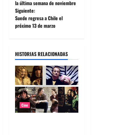
a
la última semana de noviembre
Siguiente:
v
Suede regresa a Chile el
e
próximo 13 de marzo
g
a
HISTORIAS RELACIONADAS
c
i
ó
n
Cine
d
Top 5: Soundtracks icónicos
e
para verdaderos melómanos