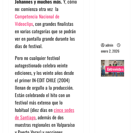
Johannes y muchos más.
Y, cómo
portugues
no: comienza otra vez la
a
Competencia Nacional de
Maquina:
Videoclips
, con grandes finalistas
Directo y
en varias categorías que se podrán
visceral
ver en pantalla grande durante los
admin
días de festival.
enero 2, 2026
Pero no cualquier festival
autogestionado celebra veinte
Entrevistas
ediciones, y los veinte años desde
el primer IN-EDIT CHILE (2004)
Entrevista
llenan de orgullo a la producción.
a la banda
Están celebrando el hito con un
japonesa
festival más extenso que lo
Zoobombs
habitual (diez días en
cinco sedes
: Una
de Santiago
, además de dos
energía
muestras regionales en Valparaíso
salvaje
y Puerto Varas) y secciones