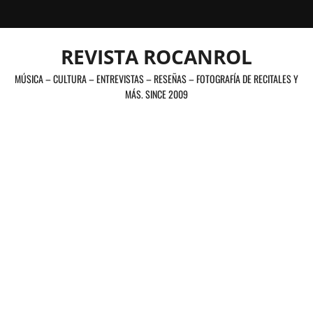
Saltar
al
contenido
REVISTA ROCANROL
MÚSICA – CULTURA – ENTREVISTAS – RESEÑAS – FOTOGRAFÍA DE RECITALES Y
MÁS. SINCE 2009