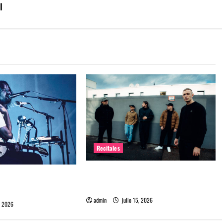
l
Recitales
High Vis confirma su esperado
 Chile: La historia
debut en Chile
l público chileno
admin
julio 15, 2026
, 2026