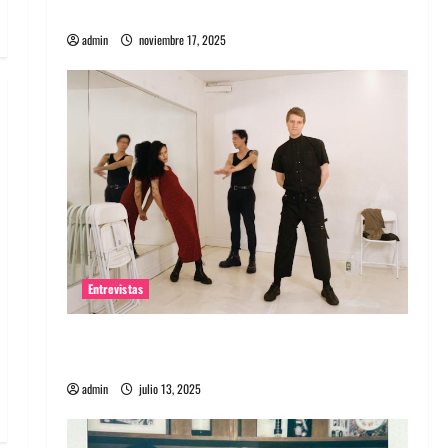
energía salvaje
admin
noviembre 17, 2025
Entrevistas
Entrevista a The Wants: Su universo
distorsionado
admin
julio 13, 2025