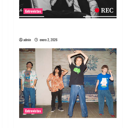
Entrevistas
Entrevista a banda portuguesa Maquina:
Directo y visceral
admin
enero 2, 2026
Entrevistas
Entrevista a la banda japonesa Zoobombs: Una