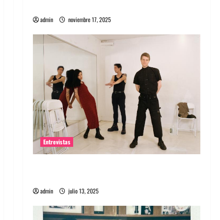
energía salvaje
admin
noviembre 17, 2025
Entrevistas
Entrevista a The Wants: Su universo
distorsionado
admin
julio 13, 2025