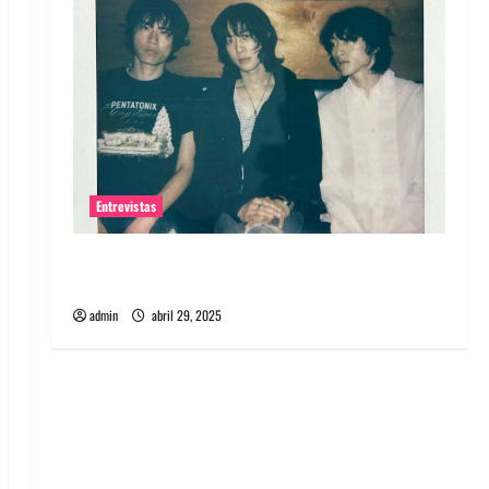
Entrevistas
Entrevista: banda PCR, No Wave y Art punk de
Corea del Sur
admin
abril 29, 2025