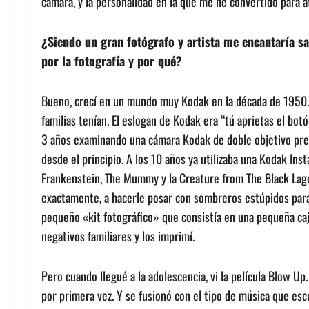
cámara, y la personalidad en la que me he convertido para a
¿Siendo un gran fotógrafo y artista me encantaría s
por la fotografía y por qué?
Bueno, crecí en un mundo muy Kodak en la década de 1950. 
familias tenían. El eslogan de Kodak era “tú aprietas el bo
3 años examinando una cámara Kodak de doble objetivo pre
desde el principio. A los 10 años ya utilizaba una Kodak In
Frankenstein, The Mummy y la Creature from The Black Lagoo
exactamente, a hacerle posar con sombreros estúpidos para
pequeño «kit fotográfico» que consistía en una pequeña caja 
negativos familiares y los imprimí.
Pero cuando llegué a la adolescencia, vi la película Blow Up
por primera vez. Y se fusionó con el tipo de música que es