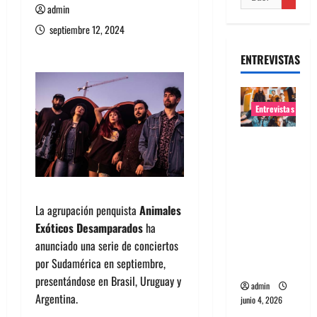
admin
septiembre 12, 2024
ENTREVISTAS
Entrevistas
Entrevista
banda
Evolfo:
Hablándol
La agrupación penquista
Animales
e
Exóticos Desamparados
ha
directame
anunciado una serie de conciertos
nte a tu
por Sudamérica en septiembre,
espíritu
presentándose en Brasil, Uruguay y
admin
Argentina.
junio 4, 2026