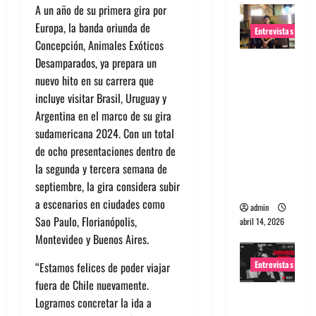
A un año de su primera gira por
Europa, la banda oriunda de
Entrevistas
Concepción, Animales Exóticos
Desamparados, ya prepara un
Entrevista
nuevo hito en su carrera que
Rudy De
incluye visitar Brasil, Uruguay y
Anda:
Argentina en el marco de su gira
Conquista
sudamericana 2024. Con un total
ndo el
de ocho presentaciones dentro de
mundo,
la segunda y tercera semana de
una tocata
septiembre, la gira considera subir
a la vez
a escenarios en ciudades como
admin
Sao Paulo, Florianópolis,
abril 14, 2026
Montevideo y Buenos Aires.
Entrevistas
“Estamos felices de poder viajar
fuera de Chile nuevamente.
Entrevista
Logramos concretar la ida a
a banda