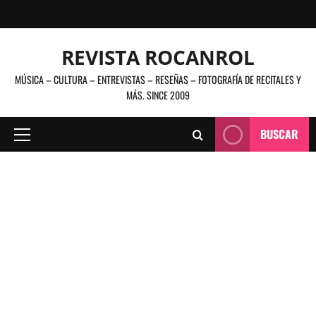
Saltar
al
contenido
REVISTA ROCANROL
MÚSICA – CULTURA – ENTREVISTAS – RESEÑAS – FOTOGRAFÍA DE RECITALES Y
MÁS. SINCE 2009
BUSCAR
Menú
principal