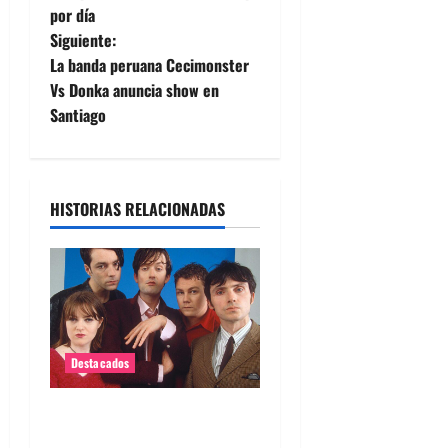
a
por día
Siguiente:
v
La banda peruana Cecimonster
e
Vs Donka anuncia show en
Santiago
g
a
HISTORIAS RELACIONADAS
c
i
ó
n
Destacados
d
Queda poco para el regreso
e
de Pulp en Chile 2026