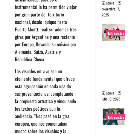
admin
instrumental le ha permitido viajar
noviembre 17,
por gran parte del territorio
2025
nacional, desde Iquique hasta
Puerto Montt, realizar además tres
Entrevistas
giras por Argentina y una reciente
por Europa, llevando su música por
Entrevista
Alemania, Suiza, Austria y
a The
República Checa.
Wants: Su
universo
Las visuales en vivo son un
distorsion
elemento fundamental que ofrece
ado
esta agrupación en cada una de
sus presentaciones, completando
admin
julio 13, 2025
la propuesta artística y vinculando
los textos poéticos con la
audiencia. “Nos pasó en la gira
Entrevistas
europea, que nos comentaban
Entrevista:
mucho sobre las visuales y lo