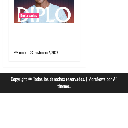
Destacados
Diplo encabezará primera
edición de Summer Dance
en enero en Viña del Mar
admin
noviembre 7, 2025
Copyright © Todos los derechos reservados.
|
MoreNews
por AF
themes.