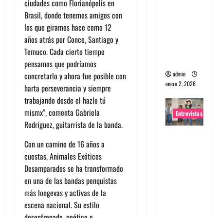
ciudades como Florianópolis en
portugues
Brasil, donde tenemos amigos con
a
los que giramos hace como 12
Maquina:
años atrás por Conce, Santiago y
Directo y
Temuco. Cada cierto tiempo
visceral
pensamos que podríamos
admin
concretarlo y ahora fue posible con
enero 2, 2026
harta perseverancia y siempre
trabajando desde el hazlo tú
mismx”, comenta Gabriela
Entrevistas
Rodríguez, guitarrista de la banda.
Entrevista
Con un camino de 16 años a
a la banda
cuestas, Animales Exóticos
japonesa
Desamparados se ha transformado
Zoobombs
en una de las bandas penquistas
: Una
más longevas y activas de la
energía
escena nacional. Su estilo
salvaje
desenfrenado, poético e