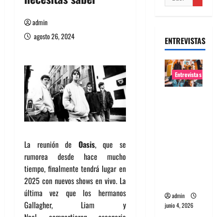
admin
agosto 26, 2024
ENTREVISTAS
Entrevistas
Entrevista
banda
Evolfo:
Hablándol
La reunión de
Oasis
, que se
e
rumorea desde hace mucho
directame
tiempo, finalmente tendrá lugar en
nte a tu
2025 con nuevos shows en vivo. La
espíritu
última vez que los hermanos
admin
Gallagher, Liam y
junio 4, 2026