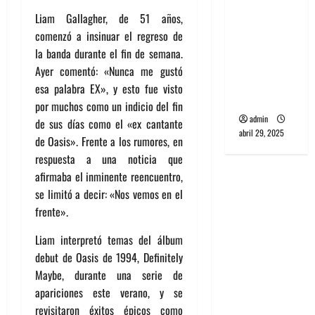
banda
Liam Gallagher, de 51 años,
PCR, No
comenzó a insinuar el regreso de
Wave y Art
la banda durante el fin de semana.
punk de
Ayer comentó: «Nunca me gustó
Corea del
esa palabra EX», y esto fue visto
Sur
por muchos como un indicio del fin
admin
de sus días como el «ex cantante
abril 29, 2025
de Oasis». Frente a los rumores, en
respuesta a una noticia que
afirmaba el inminente reencuentro,
se limitó a decir: «Nos vemos en el
frente».
Liam interpretó temas del álbum
debut de Oasis de 1994, Definitely
Maybe, durante una serie de
apariciones este verano, y se
revisitaron éxitos épicos como