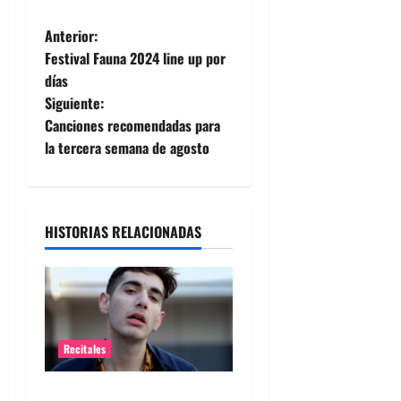
N
Anterior:
Festival Fauna 2024 line up por
a
días
Siguiente:
v
Canciones recomendadas para
e
la tercera semana de agosto
g
a
HISTORIAS RELACIONADAS
c
i
ó
Recitales
n
Alex Anwandter confirma