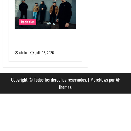
Recitales
High Vis confirma su
esperado debut en Chile
admin
julio 15, 2026
Copyright © Todos los derechos reservados.
|
MoreNews
por AF
themes.