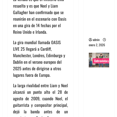
resuelto y es que Noel y Liam
portugues
Gallagher han confirmado que se
a
reunirán en el escenario con Oasis
Maquina:
en una gira de 14 fechas por el
Directo y
Reino Unido e Irlanda.
visceral
admin
La gira mundial llamada OASIS
enero 2, 2026
LIVE 25 llegará a Cardiff,
Manchester, Londres, Edimburgo y
Entrevistas
Dublín en el verano europeo del
2025 antes de dirigirse a otros
Entrevista
lugares fuera de Europa.
a la banda
La larga rivalidad entre Liam y Noel
japonesa
alcanzó un punto alto el 28 de
Zoobombs
agosto de 2009, cuando Noel, el
: Una
guitarrista y compositor principal,
energía
dejó la banda antes de un
salvaje