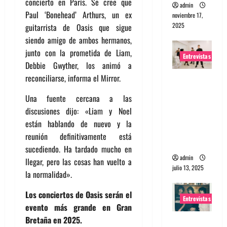
concierto en París. Se cree que
admin
Paul ‘Bonehead’ Arthurs, un ex
noviembre 17,
2025
guitarrista de Oasis que sigue
siendo amigo de ambos hermanos,
junto con la prometida de Liam,
Entrevistas
Debbie Gwyther, los animó a
reconciliarse, informa el Mirror.
Entrevista
a The
Una fuente cercana a las
Wants: Su
discusiones dijo: «Liam y Noel
universo
están hablando de nuevo y la
distorsion
reunión definitivamente está
ado
sucediendo. Ha tardado mucho en
admin
llegar, pero las cosas han vuelto a
julio 13, 2025
la normalidad».
Los conciertos de Oasis serán el
Entrevistas
evento más grande en Gran
Bretaña en 2025.
Entrevista: