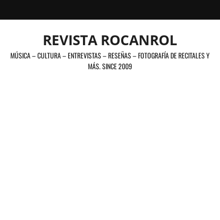
Saltar
al
contenido
REVISTA ROCANROL
MÚSICA – CULTURA – ENTREVISTAS – RESEÑAS – FOTOGRAFÍA DE RECITALES Y
MÁS. SINCE 2009