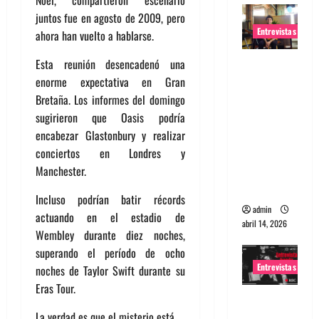
Noel, compartieron escenario
juntos fue en agosto de 2009, pero
Entrevistas
ahora han vuelto a hablarse.
Entrevista
Esta reunión desencadenó una
Rudy De
enorme expectativa en Gran
Anda:
Bretaña. Los informes del domingo
Conquista
sugirieron que Oasis podría
ndo el
encabezar Glastonbury y realizar
mundo,
conciertos en Londres y
una tocata
Manchester.
a la vez
Incluso podrían batir récords
admin
actuando en el estadio de
abril 14, 2026
Wembley durante diez noches,
superando el período de ocho
Entrevistas
noches de Taylor Swift durante su
Eras Tour.
Entrevista
La verdad es que el misterio está
a banda