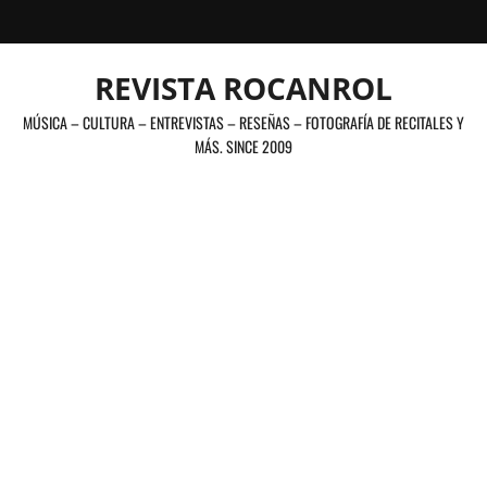
Saltar
al
contenido
REVISTA ROCANROL
MÚSICA – CULTURA – ENTREVISTAS – RESEÑAS – FOTOGRAFÍA DE RECITALES Y
MÁS. SINCE 2009