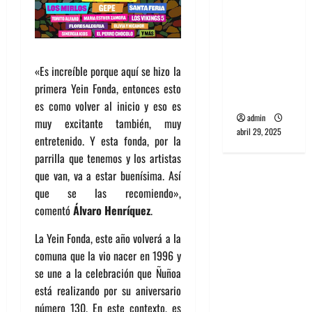
banda
PCR, No
Wave y Art
punk de
«Es increíble porque aquí se hizo la
Corea del
primera Yein Fonda, entonces esto
Sur
es como volver al inicio y eso es
admin
muy excitante también, muy
abril 29, 2025
entretenido. Y esta fonda, por la
parrilla que tenemos y los artistas
que van, va a estar buenísima. Así
que se las recomiendo»,
comentó
Álvaro Henríquez
.
La Yein Fonda, este año volverá a la
comuna que la vio nacer en 1996 y
se une a la celebración que Ñuñoa
está realizando por su aniversario
número 130. En este contexto, es