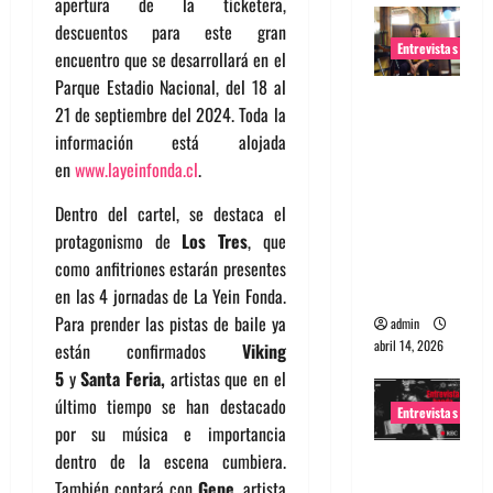
apertura de la ticketera,
descuentos para este gran
Entrevistas
encuentro que se desarrollará en el
Parque Estadio Nacional, del 18 al
Entrevista
21 de septiembre del 2024. Toda la
Rudy De
información está alojada
Anda:
en
www.layeinfonda.cl
.
Conquista
ndo el
Dentro del cartel, se destaca el
mundo,
protagonismo de
Los Tres
, que
una tocata
como anfitriones estarán presentes
a la vez
en las 4 jornadas de La Yein Fonda.
Para prender las pistas de baile ya
admin
abril 14, 2026
están confirmados
Viking
5
y
Santa Feria,
artistas que en el
último tiempo se han destacado
Entrevistas
por su música e importancia
dentro de la escena cumbiera.
Entrevista
También contará con
Gepe
, artista
a banda