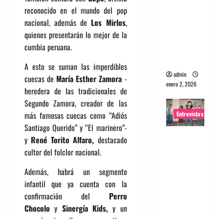
reconocido en el mundo del pop
portugues
nacional, además de
Los Mirlos
,
a
quienes presentarán lo mejor de la
Maquina:
cumbia peruana.
Directo y
visceral
A esto se suman las imperdibles
admin
cuecas de
María Esther Zamora
-
enero 2, 2026
heredera de las tradicionales de
Segundo Zamora, creador de las
Entrevistas
más famosas cuecas como “Adiós
Santiago Querido” y “El marinero”-
Entrevista
y
René Torito Alfaro,
destacado
a la banda
cultor del folclor nacional.
japonesa
Además, habrá un segmento
Zoobombs
infantil que ya cuenta con la
: Una
confirmación del
Perro
energía
Chocolo
y
Sinergía Kids,
y un
salvaje