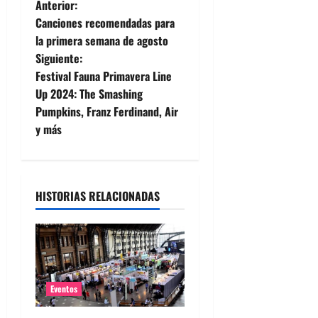
N
Anterior:
Canciones recomendadas para
a
la primera semana de agosto
Siguiente:
v
Festival Fauna Primavera Line
e
Up 2024: The Smashing
Pumpkins, Franz Ferdinand, Air
g
y más
a
c
HISTORIAS RELACIONADAS
i
ó
n
Eventos
d