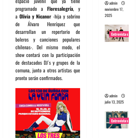
espacio juvenil que ya tiene
admin
programado a
Floresalegría
, y
noviembre 17,
2025
a
Olivia y Nicanor
-hija y sobrino
de Álvaro Henríquez que
desarrollan un repertorio de
Entrevistas
boleros y canciones populares
chilenas-. Del mismo modo, el
Entrevista
show contará con la participación
a The
de destacados DJ´s y grupos de la
Wants: Su
comuna, junto a otros artistas que
universo
pronto serán confirmados.
distorsion
ado
admin
julio 13, 2025
Entrevistas
Entrevista: