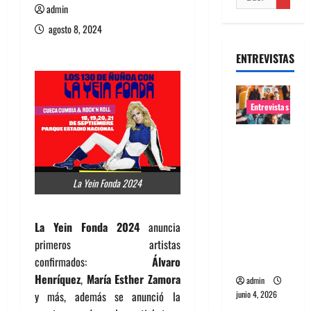
admin
agosto 8, 2024
ENTREVISTAS
Entrevistas
Entrevista
banda
Evolfo:
La Yein Fonda 2024
Hablándol
e
directame
La Yein Fonda 2024
anuncia
nte a tu
primeros artistas
espíritu
confirmados:
Álvaro
Henríquez
,
María Esther Zamora
admin
junio 4, 2026
y más, además se anunció la