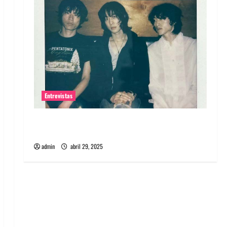
Entrevistas
Entrevista: banda PCR, No Wave y Art punk de
Corea del Sur
admin
abril 29, 2025