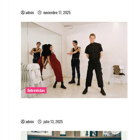
energía salvaje
admin
noviembre 17, 2025
Entrevistas
Entrevista a The Wants: Su universo
distorsionado
admin
julio 13, 2025