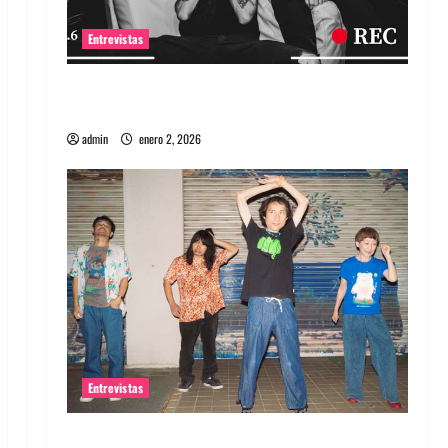
Entrevistas
Entrevista a banda portuguesa Maquina:
Directo y visceral
admin
enero 2, 2026
Entrevistas
Entrevista a la banda japonesa Zoobombs: Una