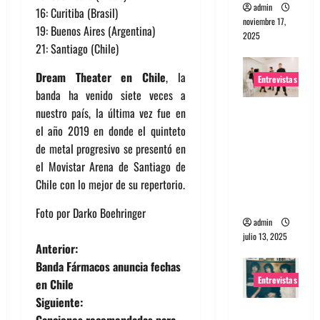
admin
16: Curitiba (Brasil)
noviembre 17,
19: Buenos Aires (Argentina)
2025
21: Santiago (Chile)
Dream Theater en Chile
, la
Entrevistas
banda ha venido siete veces a
Entrevista
nuestro país, la última vez fue en
a The
el año 2019 en donde el quinteto
Wants: Su
de metal progresivo se presentó en
universo
el Movistar Arena de Santiago de
distorsion
Chile con lo mejor de su repertorio.
ado
Foto por Darko Boehringer
admin
julio 13, 2025
N
Anterior:
Banda Fármacos anuncia fechas
a
Entrevistas
en Chile
Siguiente:
v
Entrevista: