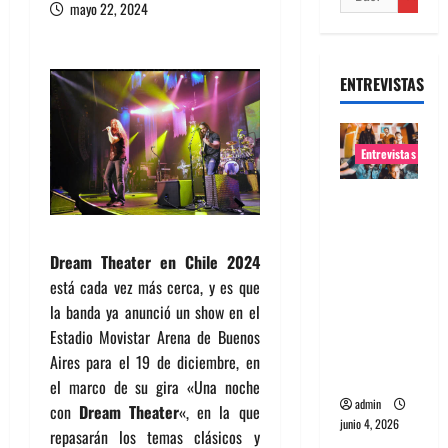
mayo 22, 2024
ENTREVISTAS
Entrevistas
Entrevista
banda
Evolfo:
Dream Theater
en Chile 2024
Hablándol
está cada vez más cerca, y es que
e
la banda ya anunció un show en el
directame
Estadio Movistar Arena de Buenos
nte a tu
Aires para el 19 de diciembre, en
espíritu
el marco de su gira «Una noche
admin
con
Dream Theater
«, en la que
junio 4, 2026
repasarán los temas clásicos y