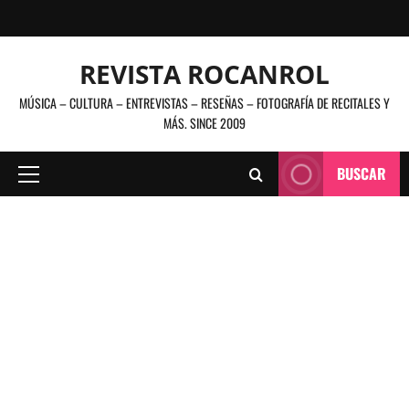
Saltar
al
contenido
REVISTA ROCANROL
MÚSICA – CULTURA – ENTREVISTAS – RESEÑAS – FOTOGRAFÍA DE RECITALES Y
MÁS. SINCE 2009
BUSCAR
Menú
principal