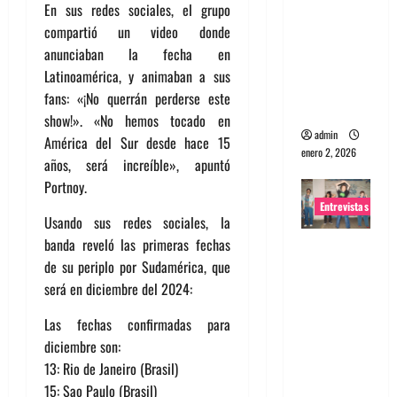
En sus redes sociales, el grupo
portugues
compartió un video donde
a
anunciaban la fecha en
Maquina:
Latinoamérica, y animaban a sus
Directo y
fans: «¡No querrán perderse este
visceral
show!». «No hemos tocado en
admin
América del Sur desde hace 15
enero 2, 2026
años, será increíble», apuntó
Portnoy.
Entrevistas
Usando sus redes sociales, la
banda reveló las primeras fechas
Entrevista
de su periplo por Sudamérica, que
a la banda
será en diciembre del 2024:
japonesa
Zoobombs
Las fechas confirmadas para
: Una
diciembre son:
energía
13: Rio de Janeiro (Brasil)
salvaje
15: Sao Paulo (Brasil)