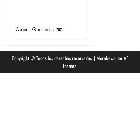
Diplo encabezará primera
edición de Summer Dance
en enero en Viña del Mar
admin
noviembre 7, 2025
Copyright © Todos los derechos reservados.
|
MoreNews
por AF
themes.