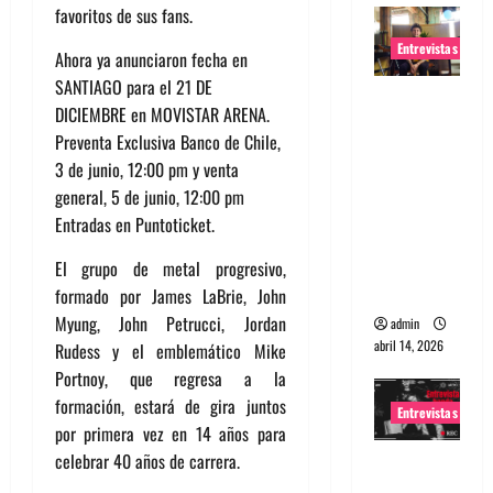
favoritos de sus fans.
Entrevistas
Ahora ya anunciaron fecha en
SANTIAGO para el 21 DE
Entrevista
DICIEMBRE en MOVISTAR ARENA.
Rudy De
Preventa Exclusiva Banco de Chile,
Anda:
3 de junio, 12:00 pm y venta
Conquista
general, 5 de junio, 12:00 pm
ndo el
Entradas en Puntoticket.
mundo,
una tocata
El grupo de metal progresivo,
a la vez
formado por James LaBrie, John
Myung, John Petrucci, Jordan
admin
abril 14, 2026
Rudess y el emblemático Mike
Portnoy, que regresa a la
formación, estará de gira juntos
Entrevistas
por primera vez en 14 años para
celebrar 40 años de carrera.
Entrevista
a banda