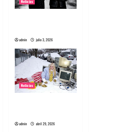
Noticias
r
Rumores sobre Depeche
a
Mode en Chile y una gira
2027
d
admin
julio 3, 2026
a
s
Noticias
Grimes lanzará nuevo disco
este 2026 llamado Psy
Opera
admin
abril 29, 2026