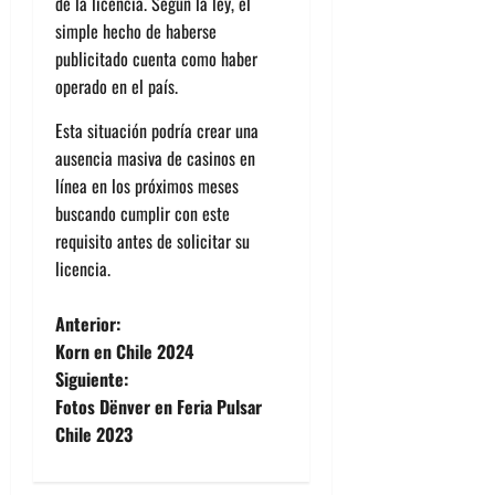
de la licencia. Según la ley, el
simple hecho de haberse
publicitado cuenta como haber
operado en el país.
Esta situación podría crear una
ausencia masiva de casinos en
línea en los próximos meses
buscando cumplir con este
requisito antes de solicitar su
licencia.
N
Anterior:
Korn en Chile 2024
a
Siguiente:
Fotos Dënver en Feria Pulsar
v
Chile 2023
e