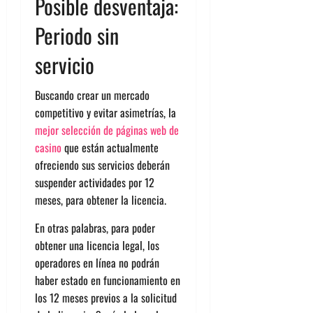
Posible desventaja:
Periodo sin
servicio
Buscando crear un mercado
competitivo y evitar asimetrías, la
mejor selección de páginas web de
casino
que están actualmente
ofreciendo sus servicios deberán
suspender actividades por 12
meses, para obtener la licencia.
En otras palabras, para poder
obtener una licencia legal, los
operadores en línea no podrán
haber estado en funcionamiento en
los 12 meses previos a la solicitud