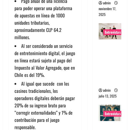
Pago anual de una licencia
admin
para poder operar una plataforma
noviembre 17,
2025
de apuestas en línea de 1000
unidades tributarias,
aproximadamente CLP 64.2
Entrevistas
millones.
Entrevista
Al ser considerado un servicio
a The
de entretenimiento digital, el juego
Wants: Su
en línea estará sujeto al pago del
universo
Impuesto al Valor Agregado, que en
distorsion
Chile es del 19%.
ado
Al igual que
sucede
con los
casinos tradicionales, los
admin
julio 13, 2025
operadores digitales deberán pagar
20% de su ingreso bruto para
“corregir externalidades” y 1% de
Entrevistas
contribución para el juego
Entrevista:
responsable.