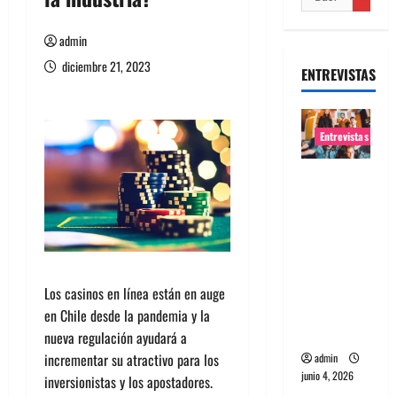
admin
diciembre 21, 2023
ENTREVISTAS
Entrevistas
Entrevista
banda
Evolfo:
Hablándol
e
directame
Los casinos en línea están en auge
nte a tu
en Chile desde la pandemia y la
espíritu
nueva regulación ayudará a
incrementar su atractivo para los
admin
junio 4, 2026
inversionistas y los apostadores.