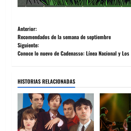
N
Anterior:
Recomendados de la semana de septiembre
a
Siguiente:
v
Conoce lo nuevo de Cadenasso: Línea Nacional y Lo
e
g
HISTORIAS RELACIONADAS
a
c
i
ó