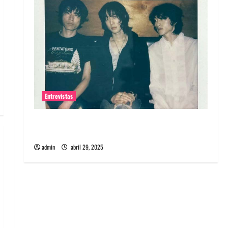
Entrevistas
Entrevista: banda PCR, No Wave y Art punk de
Corea del Sur
admin
abril 29, 2025