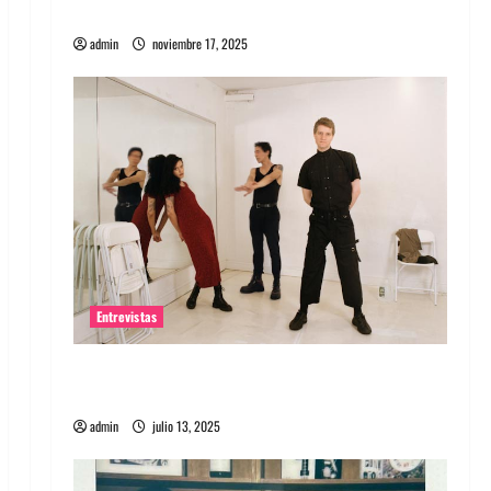
energía salvaje
admin
noviembre 17, 2025
Entrevistas
Entrevista a The Wants: Su universo
distorsionado
admin
julio 13, 2025