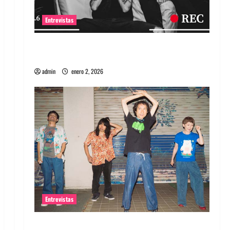
Entrevistas
Entrevista a banda portuguesa Maquina:
Directo y visceral
admin
enero 2, 2026
Entrevistas
Entrevista a la banda japonesa Zoobombs: Una