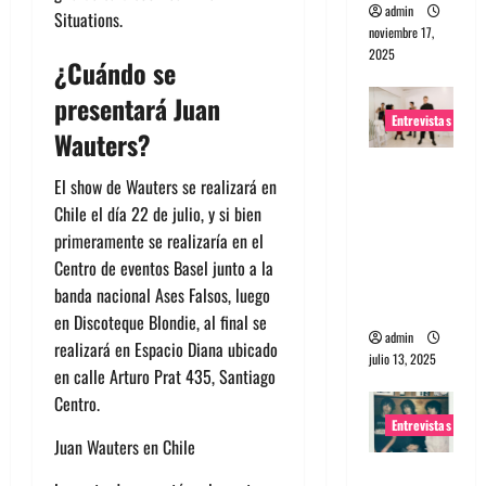
admin
Situations.
noviembre 17,
2025
¿Cuándo se
presentará Juan
Entrevistas
Wauters?
Entrevista
El show de Wauters se realizará en
a The
Chile el día 22 de julio, y si bien
Wants: Su
primeramente se realizaría en el
universo
Centro de eventos Basel junto a la
distorsion
banda nacional Ases Falsos, luego
ado
en Discoteque Blondie, al final se
admin
realizará en Espacio Diana ubicado
julio 13, 2025
en calle Arturo Prat 435, Santiago
Centro.
Entrevistas
Juan Wauters en Chile
Entrevista: