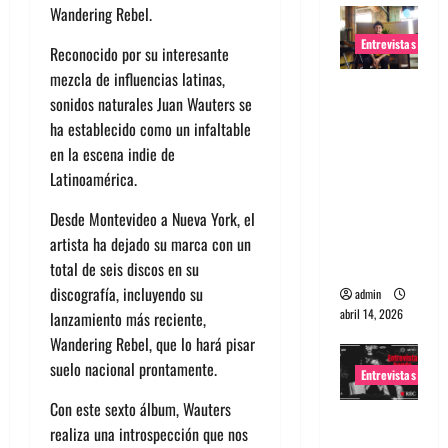
Wandering Rebel.
Entrevistas
Reconocido por su interesante
mezcla de influencias latinas,
Entrevista
sonidos naturales Juan Wauters se
Rudy De
ha establecido como un infaltable
Anda:
en la escena indie de
Conquista
Latinoamérica.
ndo el
mundo,
Desde Montevideo a Nueva York, el
una tocata
artista ha dejado su marca con un
a la vez
total de seis discos en su
discografía, incluyendo su
admin
abril 14, 2026
lanzamiento más reciente,
Wandering Rebel, que lo hará pisar
suelo nacional prontamente.
Entrevistas
Con este sexto álbum, Wauters
Entrevista
realiza una introspección que nos
a banda