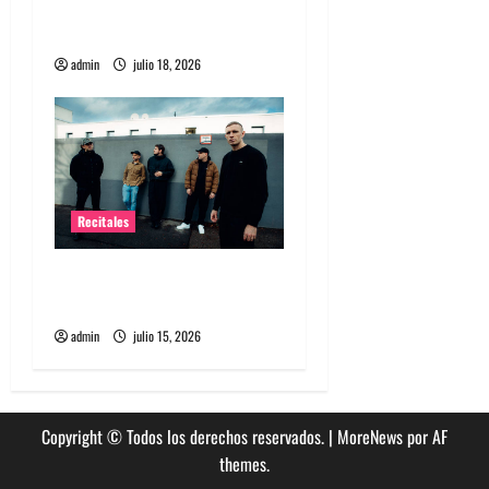
historia especial con el
d
público chileno
a
admin
julio 18, 2026
s
Recitales
High Vis confirma su
esperado debut en Chile
admin
julio 15, 2026
Copyright © Todos los derechos reservados.
|
MoreNews
por AF
themes.