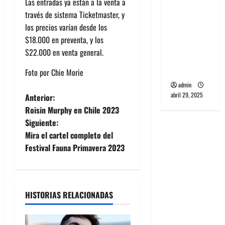
Las entradas ya están a la venta a
banda
través de sistema Ticketmaster, y
PCR, No
los precios varían desde los
Wave y Art
$18.000 en preventa, y los
punk de
$22.000 en venta general.
Corea del
Sur
Foto por Chie Morie
admin
N
abril 29, 2025
Anterior:
Roisin Murphy en Chile 2023
a
Siguiente:
Mira el cartel completo del
v
Festival Fauna Primavera 2023
e
g
HISTORIAS RELACIONADAS
a