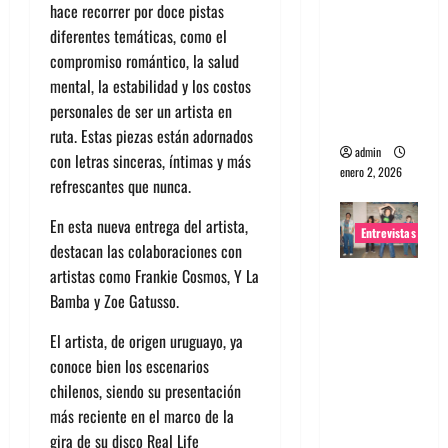
hace recorrer por doce pistas
portugues
diferentes temáticas, como el
a
compromiso romántico, la salud
Maquina:
mental, la estabilidad y los costos
Directo y
personales de ser un artista en
visceral
ruta. Estas piezas están adornados
admin
con letras sinceras, íntimas y más
enero 2, 2026
refrescantes que nunca.
En esta nueva entrega del artista,
Entrevistas
destacan las colaboraciones con
artistas como Frankie Cosmos, Y La
Entrevista
Bamba y Zoe Gatusso.
a la banda
japonesa
El artista, de origen uruguayo, ya
Zoobombs
conoce bien los escenarios
: Una
chilenos, siendo su presentación
energía
más reciente en el marco de la
salvaje
gira de su disco Real Life