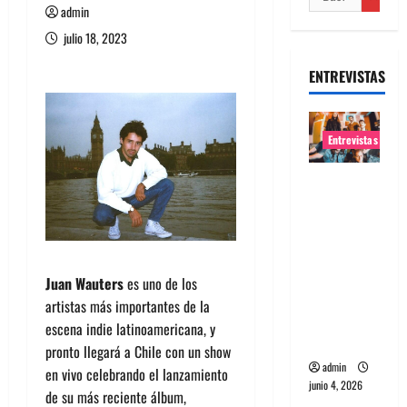
admin
julio 18, 2023
ENTREVISTAS
Entrevistas
Entrevista
banda
Evolfo:
Hablándol
e
Juan Wauters
es uno de los
directame
artistas más importantes de la
nte a tu
escena indie latinoamericana, y
espíritu
pronto llegará a Chile con un show
admin
en vivo celebrando el lanzamiento
junio 4, 2026
de su más reciente álbum,