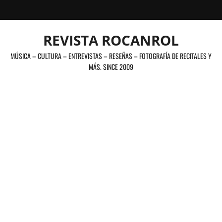
Saltar
al
contenido
REVISTA ROCANROL
MÚSICA – CULTURA – ENTREVISTAS – RESEÑAS – FOTOGRAFÍA DE RECITALES Y
MÁS. SINCE 2009