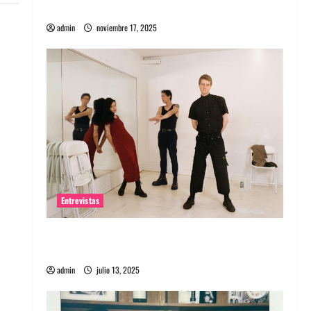
energía salvaje
admin
noviembre 17, 2025
Entrevistas
Entrevista a The Wants: Su universo
distorsionado
admin
julio 13, 2025