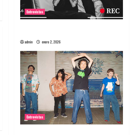
Entrevistas
Entrevista a banda portuguesa Maquina:
Directo y visceral
admin
enero 2, 2026
Entrevistas
Entrevista a la banda japonesa Zoobombs: Una