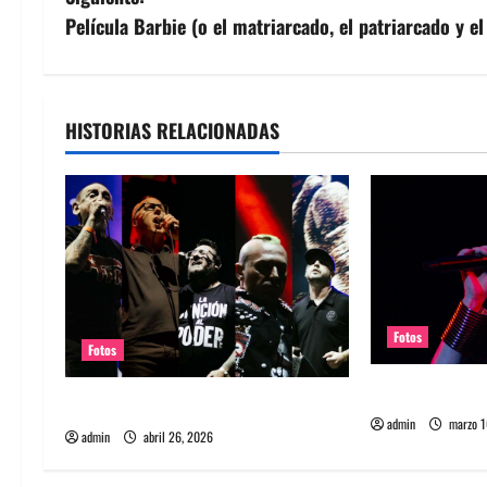
v
Película Barbie (o el matriarcado, el patriarcado y 
e
g
HISTORIAS RELACIONADAS
a
c
i
ó
Fotos
n
Fotos
d
Fotos Garbage
Fotos Festival Rockout Chile 2026
admin
marzo 1
e
admin
abril 26, 2026