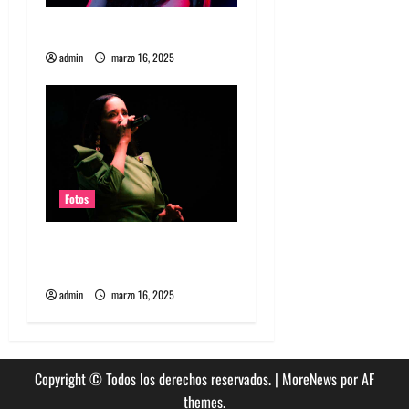
a
Fotos Garbage en REC 2025
d
admin
marzo 16, 2025
a
s
Fotos
Fotos Julieta Venegas en
REC 2025
admin
marzo 16, 2025
Copyright © Todos los derechos reservados.
|
MoreNews
por AF
themes.