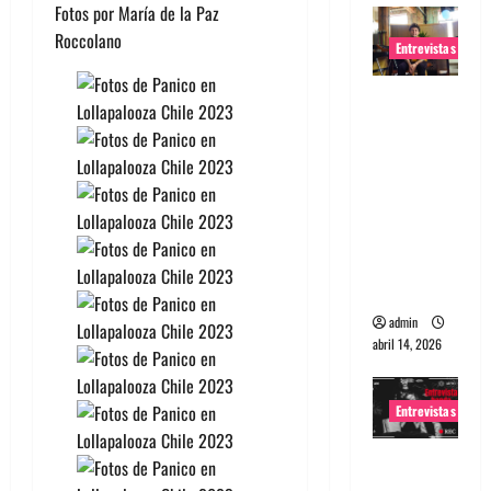
Fotos por María de la Paz
Roccolano
Entrevistas
Entrevista
Rudy De
Anda:
Conquista
ndo el
mundo,
una tocata
a la vez
admin
abril 14, 2026
Entrevistas
Entrevista
a banda