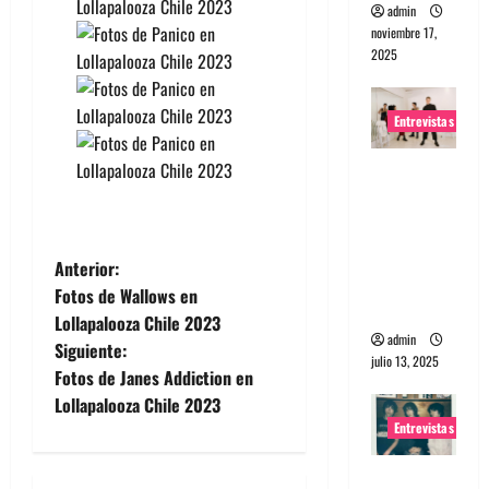
admin
noviembre 17,
2025
Entrevistas
Entrevista
a The
Wants: Su
universo
N
Anterior:
distorsion
Fotos de Wallows en
ado
a
Lollapalooza Chile 2023
admin
Siguiente:
v
julio 13, 2025
Fotos de Janes Addiction en
e
Lollapalooza Chile 2023
Entrevistas
g
Entrevista: