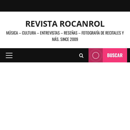
Saltar
al
contenido
REVISTA ROCANROL
MÚSICA – CULTURA – ENTREVISTAS – RESEÑAS – FOTOGRAFÍA DE RECITALES Y
MÁS. SINCE 2009
BUSCAR
Menú
principal