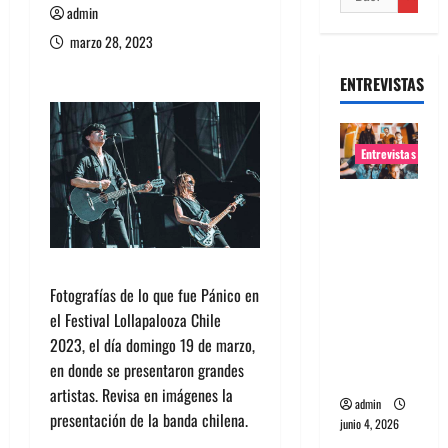
admin
marzo 28, 2023
ENTREVISTAS
Entrevistas
Entrevista
banda
Evolfo:
Hablándol
Fotografías de lo que fue Pánico en
e
el Festival Lollapalooza Chile
directame
2023, el día domingo 19 de marzo,
nte a tu
en donde se presentaron grandes
espíritu
artistas. Revisa en imágenes la
admin
presentación de la banda chilena.
junio 4, 2026