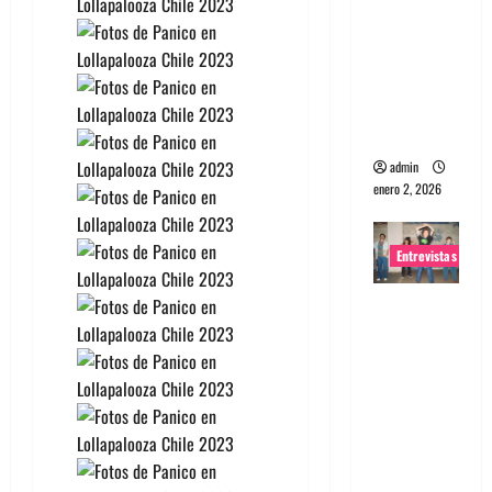
portugues
a
Maquina:
Directo y
visceral
admin
enero 2, 2026
Entrevistas
Entrevista
a la banda
japonesa
Zoobombs
: Una
energía
salvaje