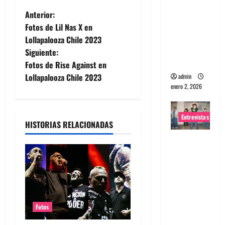
portugues
N
Anterior:
a
Fotos de Lil Nas X en
a
Maquina:
Lollapalooza Chile 2023
Directo y
Siguiente:
v
visceral
Fotos de Rise Against en
e
Lollapalooza Chile 2023
admin
enero 2, 2026
g
Entrevistas
a
HISTORIAS RELACIONADAS
c
Entrevista
a la banda
i
japonesa
Zoobombs
ó
: Una
energía
n
Fotos
salvaje