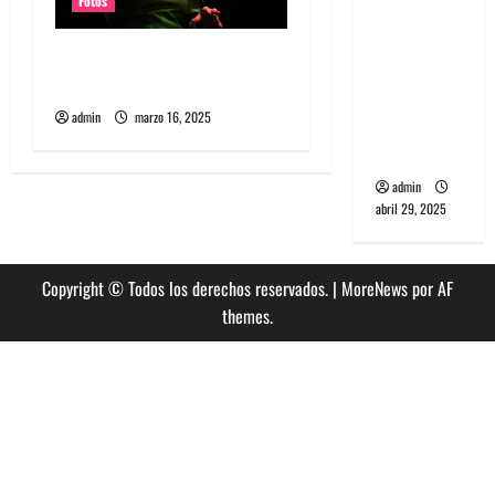
Fotos
banda
PCR, No
Fotos Julieta Venegas en
Wave y Art
REC 2025
punk de
admin
marzo 16, 2025
Corea del
Sur
admin
abril 29, 2025
Copyright © Todos los derechos reservados.
|
MoreNews
por AF
themes.