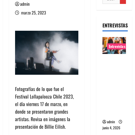
admin
marzo 25, 2023
ENTREVISTAS
Entrevistas
Entrevista
banda
Evolfo:
Hablándol
Fotografías de lo que fue el
e
Festival Lollapalooza Chile 2023,
directame
el día viernes 17 de marzo, en
nte a tu
donde se presentaron grandes
espíritu
artistas. Revisa en imágenes la
admin
presentación de Billie Eilish.
junio 4, 2026