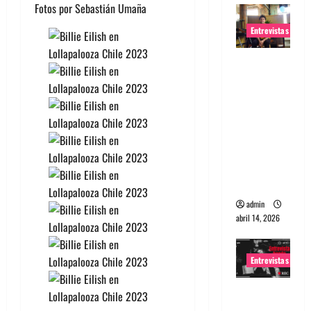
Fotos por Sebastián Umaña
Entrevistas
Entrevista
Rudy De
Anda:
Conquista
ndo el
mundo,
una tocata
a la vez
admin
abril 14, 2026
Entrevistas
Entrevista
a banda