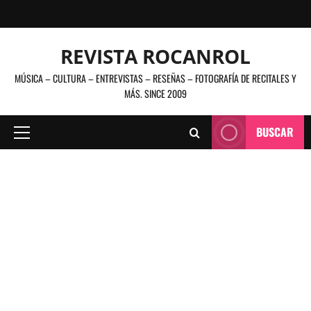
Saltar
al
contenido
REVISTA ROCANROL
MÚSICA – CULTURA – ENTREVISTAS – RESEÑAS – FOTOGRAFÍA DE RECITALES Y
MÁS. SINCE 2009
BUSCAR
Menú
principal