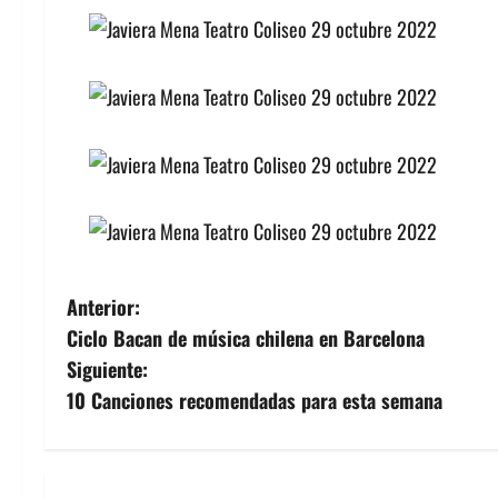
N
Anterior:
Ciclo Bacan de música chilena en Barcelona
a
Siguiente:
v
10 Canciones recomendadas para esta semana
e