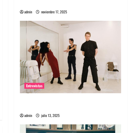
energía salvaje
admin
noviembre 17, 2025
Entrevistas
Entrevista a The Wants: Su universo
distorsionado
admin
julio 13, 2025