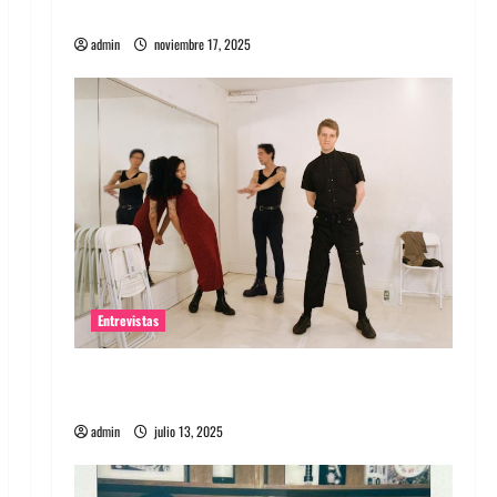
energía salvaje
admin
noviembre 17, 2025
Entrevistas
Entrevista a The Wants: Su universo
distorsionado
admin
julio 13, 2025