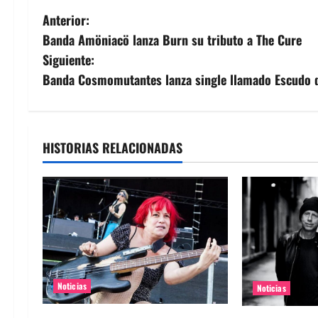
N
Anterior:
Banda Amöniacö lanza Burn su tributo a The Cure
a
Siguiente:
v
Banda Cosmomutantes lanza single llamado Escudo d
e
g
HISTORIAS RELACIONADAS
a
c
i
ó
n
Noticias
Noticias