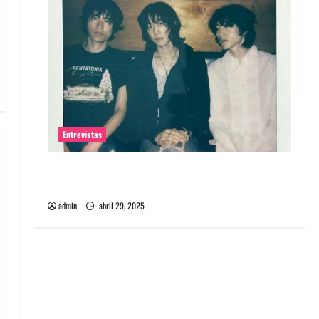
Entrevistas
Entrevista: banda PCR, No Wave y Art punk de
Corea del Sur
admin
abril 29, 2025