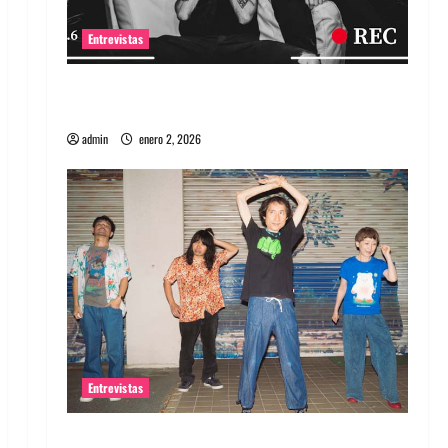
Entrevistas
Entrevista a banda portuguesa Maquina:
Directo y visceral
admin
enero 2, 2026
Entrevistas
Entrevista a la banda japonesa Zoobombs: Una