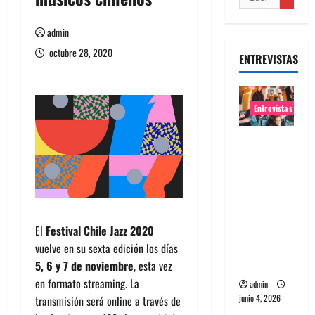
admin
octubre 28, 2020
ENTREVISTAS
Entrevistas
Entrevista
banda
Evolfo:
Hablándol
e
directame
El
Festival Chile Jazz 2020
nte a tu
vuelve en su sexta edición los días
espíritu
5, 6 y 7 de noviembre
, esta vez
en formato streaming. La
admin
junio 4, 2026
transmisión será online a través de