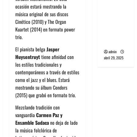
banda
ocasión estará mostrando la
PCR, No
música original de sus discos
Wave y Art
Cinético (2010) y The Organ
punk de
Kuartet (2014) en formato power
Corea del
trío.
Sur
El pianista belga
Jasper
admin
Huysentruyt
tiene afinidad con
abril 29, 2025
los estilos tradicionales y
contemporáneos a través de estilos
como el jazz y el blues. Estará
mostrando su álbum Condors
(2015) que grabó en formato trío.
Mezclando tradición con
vanguardia
Carmen Paz y
Ensamble Sudaca
no deja de lado
la música folclórica de