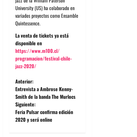
jazz de la William Paterson
University (US) ha colaborado en
variados proyectos como Ensamble
Quintessence.
La venta de tickets ya está
disponible en
https://www.m100.cl/
programacion/festival-chile-
jazz-2020/
N
Anterior:
Entrevista a Ambrose Kenny-
a
Smith de la banda The Murlocs
Siguiente:
v
Feria Pulsar confirma edición
e
2020 y será online
g