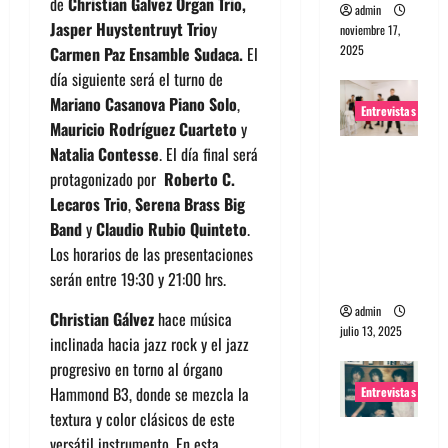
de
Christian Galvez Organ Trio,
admin
Jasper Huystentruyt Trio
y
noviembre 17,
2025
Carmen Paz Ensamble Sudaca.
El
día siguiente será el turno de
Mariano Casanova Piano Solo
,
Entrevistas
Mauricio Rodríguez Cuarteto
y
Natalia Contesse
. El día final será
Entrevista
protagonizado por
Roberto C.
a The
Lecaros Trio
,
Serena Brass Big
Wants: Su
Band
y
Claudio Rubio Quinteto
.
universo
Los horarios de las presentaciones
distorsion
serán entre 19:30 y 21:00 hrs.
ado
admin
Christian Gálvez
hace música
julio 13, 2025
inclinada hacia jazz rock y el jazz
progresivo en torno al órgano
Hammond B3, donde se mezcla la
Entrevistas
textura y color clásicos de este
Entrevista:
versátil instrumento. En esta