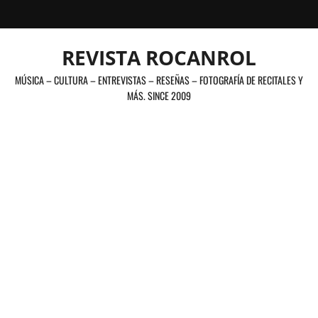
Saltar
al
contenido
REVISTA ROCANROL
MÚSICA – CULTURA – ENTREVISTAS – RESEÑAS – FOTOGRAFÍA DE RECITALES Y
MÁS. SINCE 2009