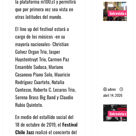
la plataforma m100.cl y permitirá
que por primera vez sea vista en
Entrevistas
otras latitudes del mundo.
Entrevista
El line up del festival estará a
Rudy De
cargo de los músicos -en su
Anda:
mayoría nacionales- Christian
Conquista
Galvez Organ Trio, Jasper
ndo el
Huystentruyt Trio, Carmen Paz
mundo,
Ensamble Sudaca, Mariano
una tocata
Casanova Piano Solo, Mauricio
a la vez
Rodríguez Cuarteto, Natalia
Contesse, Roberto C. Lecaros Trio,
admin
abril 14, 2026
Serena Brass Big Band y Claudio
Rubio Quinteto.
Entrevistas
En medio del estallido social del
18 de octubre de 2019, el
Festival
Entrevista
Chile Jazz
realizó el concierto del
a banda