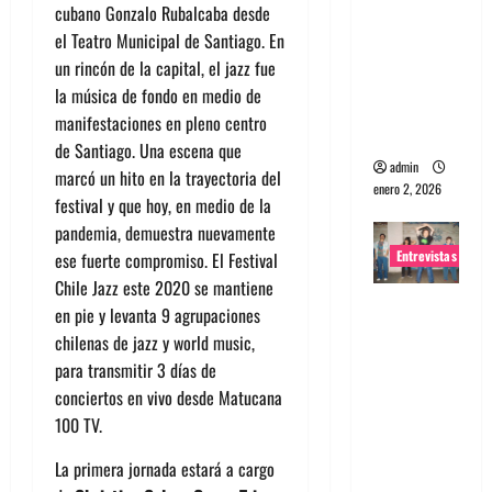
cubano Gonzalo Rubalcaba desde
portugues
el Teatro Municipal de Santiago. En
a
un rincón de la capital, el jazz fue
Maquina:
la música de fondo en medio de
Directo y
manifestaciones en pleno centro
visceral
de Santiago. Una escena que
admin
marcó un hito en la trayectoria del
enero 2, 2026
festival y que hoy, en medio de la
pandemia, demuestra nuevamente
Entrevistas
ese fuerte compromiso. El Festival
Chile Jazz este 2020 se mantiene
Entrevista
en pie y levanta 9 agrupaciones
a la banda
chilenas de jazz y world music,
japonesa
para transmitir 3 días de
Zoobombs
conciertos en vivo desde Matucana
: Una
100 TV.
energía
La primera jornada estará a cargo
salvaje