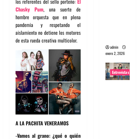
los referentes del sello porteño:
El
portugues
Chasky Pum
, una suerte de
a
hombre orquesta que en plena
Maquina:
pandemia y respetando el
Directo y
aislamiento no detiene los motores
visceral
de esta rueda creativa multicolor.
admin
enero 2, 2026
Entrevistas
Entrevista
a la banda
japonesa
Zoobombs
: Una
A LA PACHITA VENERAMOS
energía
salvaje
-Vamos al grano: ¿qué o quién