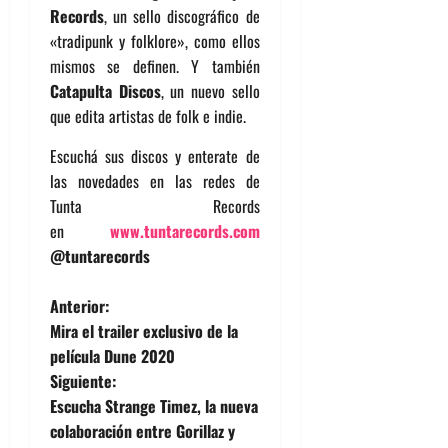
Records
, un sello discográfico de
«tradipunk y folklore», como ellos
mismos se definen. Y también
Catapulta Discos
, un nuevo sello
que edita artistas de folk e indie.
Escuchá sus discos y enterate de
las novedades en las redes de
Tunta Records
en
www.tuntarecords.com
@tuntarecords
N
Anterior:
Mira el trailer exclusivo de la
a
película Dune 2020
Siguiente:
v
Escucha Strange Timez, la nueva
e
colaboración entre Gorillaz y