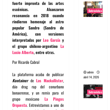
fuerte impronta de las artes
escénicas. Alcanzaron
Entrevistas
resonancia en 2018 cuando
rindieron homenaje al astro
Entrevista
popular Sandro (Sandro de
Rudy De
América), con versiones
Anda:
interpretadas por
Leo García
y
Conquista
el grupo chileno-argentino
La
ndo el
Lucio Alberto
, entre otrxs.
mundo,
una tocata
Por Ricardo Cabral
a la vez
admin
La plataforma acaba de publicar
abril 14, 2026
Kontainer
de
Las Mackallister
,
dúo drag rap del conurbano
Entrevistas
bonaerense, y un remix para el
grupo mexicano
La Pingos
Entrevista
Orquesta
. Entrevistamos a uno de
a banda