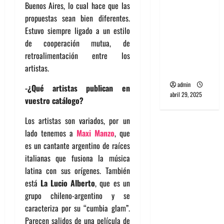
Buenos Aires, lo cual hace que las
banda
propuestas sean bien diferentes.
PCR, No
Estuvo siempre ligado a un estilo
Wave y Art
de cooperación mutua, de
punk de
retroalimentación entre los
Corea del
artistas.
Sur
admin
-¿Qué artistas publican en
abril 29, 2025
vuestro catálogo?
Los artistas son variados, por un
lado tenemos a
Maxi Manzo
,
que
es un cantante argentino de raíces
italianas que fusiona la música
latina con sus orígenes. También
está
La Lucio Alberto
, que es un
grupo chileno-argentino y se
caracteriza por su “cumbia glam”.
Parecen salidos de una película de