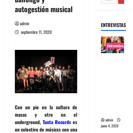
autogestión musical
admin
ENTREVISTAS
septiembre 11, 2020
Entrevistas
Entrevista
banda
Evolfo:
Hablándol
e
directame
nte a tu
Con un pie en la cultura de
espíritu
masas y otro en el
admin
underground,
Tunta Records
es
junio 4, 2026
un colectivo de músicxs con una