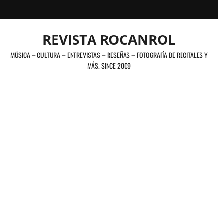
Saltar
al
contenido
REVISTA ROCANROL
MÚSICA – CULTURA – ENTREVISTAS – RESEÑAS – FOTOGRAFÍA DE RECITALES Y
MÁS. SINCE 2009