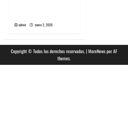
Entrevista a banda
portuguesa Maquina:
Directo y visceral
admin
enero 2, 2026
Copyright © Todos los derechos reservados.
|
MoreNews
por AF
themes.