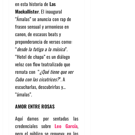
en esta historia de
Las
Mackallister
. El inaugural
“Ámalas” se anuncia con rap de
fraseo sensual y armonioso en
canon, de escasos beats y
preponderancia de versos como:
“
desde la fatiga a la música
”.
“Hotel de chapa” es un diálogo
veloz con flow teatralizado que
remata con “
¿Qué tiene que ver
Cuba con las cicatrices?
”. A
escucharlas, descubrirlas y…
“ámalas”.
AMOR ENTRE ROSAS
Aquí damos por sentadas las
credenciales sobre
Leo García
,
pero el público se renueva: en los