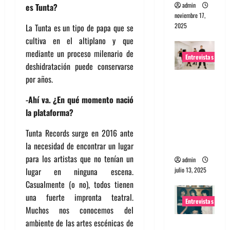
admin
es Tunta?
noviembre 17,
2025
La Tunta es un tipo de papa que se
cultiva en el altiplano y que
mediante un proceso milenario de
Entrevistas
deshidratación puede conservarse
por años.
Entrevista
a The
-Ahí va. ¿En qué momento nació
Wants: Su
la plataforma?
universo
distorsion
Tunta Records surge en 2016 ante
ado
la necesidad de encontrar un lugar
para los artistas que no tenían un
admin
julio 13, 2025
lugar en ninguna escena.
Casualmente (o no), todos tienen
una fuerte impronta teatral.
Entrevistas
Muchos nos conocemos del
ambiente de las artes escénicas de
Entrevista: