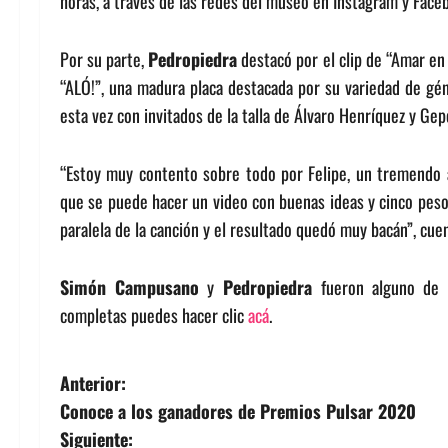
horas, a través de las redes del museo en Instagram y Face
Por su parte,
Pedropiedra
destacó por el clip de “Amar en 
“ALÓ!”, una madura placa destacada por su variedad de gén
esta vez con invitados de la talla de Álvaro Henríquez y Gep
“Estoy muy contento sobre todo por Felipe, un tremendo ar
que se puede hacer un video con buenas ideas y cinco pesos.
paralela de la canción y el resultado quedó muy bacán”, cue
Simón Campusano
y
Pedropiedra
fueron alguno de 
completas puedes hacer clic
acá
.
N
Anterior:
Conoce a los ganadores de Premios Pulsar 2020
a
Siguiente: