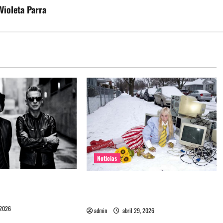
 Violeta Parra
Noticias
e Depeche Mode en
Grimes lanzará nuevo disco este
ra 2027
2026 llamado Psy Opera
 2026
admin
abril 29, 2026