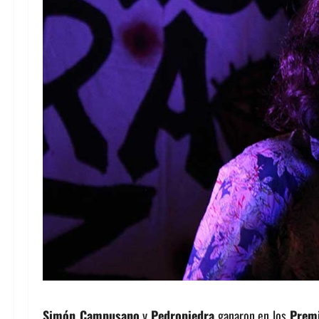
Simón Campusano
y
Pedropiedra
ganaron en los
Premi