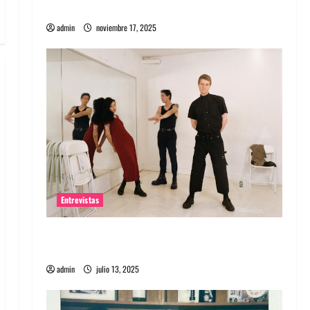
energía salvaje
admin
noviembre 17, 2025
Entrevistas
Entrevista a The Wants: Su universo
distorsionado
admin
julio 13, 2025