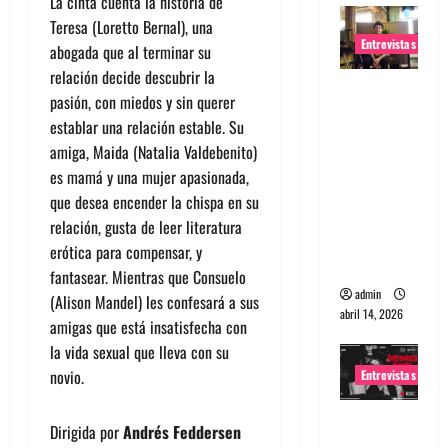
La cinta cuenta la historia de
Teresa (Loretto Bernal), una
Entrevistas
abogada que al terminar su
relación decide descubrir la
Entrevista
pasión, con miedos y sin querer
Rudy De
establar una relación estable. Su
Anda:
amiga, Maida (Natalia Valdebenito)
Conquista
es mamá y una mujer apasionada,
ndo el
que desea encender la chispa en su
mundo,
relación, gusta de leer literatura
una tocata
erótica para compensar, y
a la vez
fantasear. Mientras que Consuelo
admin
(Alison Mandel) les confesará a sus
abril 14, 2026
amigas que está insatisfecha con
la vida sexual que lleva con su
novio.
Entrevistas
Entrevista
Dirigida por
Andrés Feddersen
a banda