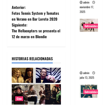
admin
N
Anterior:
noviembre 17,
2025
Fotos Tennis System y Tomates
a
en Verano en Bar Loreto 2020
Siguiente:
v
Entrevistas
The Hellacopters se presenta el
e
12 de marzo en Blondie
Entrevista
a The
g
Wants: Su
universo
a
HISTORIAS RELACIONADAS
distorsion
c
ado
admin
i
julio 13, 2025
ó
Entrevistas
n
Cine
Entrevista: