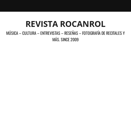
Saltar
al
contenido
REVISTA ROCANROL
MÚSICA – CULTURA – ENTREVISTAS – RESEÑAS – FOTOGRAFÍA DE RECITALES Y
MÁS. SINCE 2009