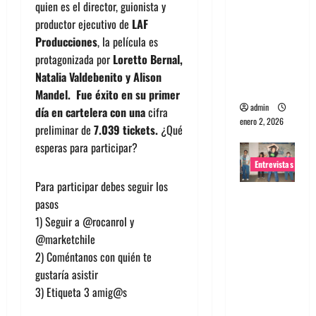
quien es el director, guionista y
portugues
productor ejecutivo de
LAF
a
Producciones
, la película es
Maquina:
protagonizada por
Loretto Bernal,
Directo y
Natalia Valdebenito y Alison
visceral
Mandel. Fue éxito en su primer
admin
día en cartelera con una
cifra
enero 2, 2026
preliminar de
7.039 tickets.
¿Qué
esperas para participar?
Entrevistas
Para participar debes seguir los
Entrevista
pasos
a la banda
1) Seguir a @rocanrol y
japonesa
@marketchile
Zoobombs
2) Coméntanos con quién te
: Una
gustaría asistir
energía
3) Etiqueta 3 amig@s
salvaje