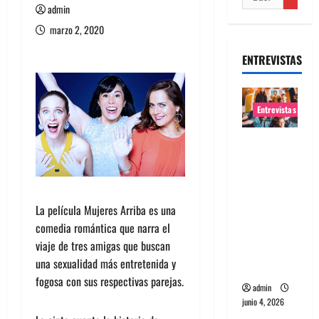
admin
marzo 2, 2020
ENTREVISTAS
Entrevistas
Entrevista
banda
Evolfo:
Hablándol
La película Mujeres Arriba es una
e
comedia romántica que narra el
directame
viaje de tres amigas que buscan
nte a tu
una sexualidad más entretenida y
espíritu
fogosa con sus respectivas parejas.
admin
junio 4, 2026