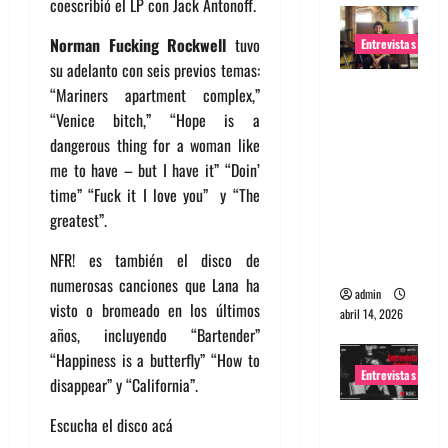
coescribió el LP con Jack Antonoff.
Norman Fucking Rockwell
tuvo
Entrevistas
su adelanto con seis previos temas:
Entrevista
“Mariners apartment complex,”
Rudy De
“Venice bitch,” “Hope is a
Anda:
dangerous thing for a woman like
Conquista
me to have – but I have it” “Doin’
ndo el
time” “Fuck it I love you” y “The
mundo,
greatest”.
una tocata
NFR! es también el disco de
a la vez
numerosas canciones que Lana ha
admin
visto o bromeado en los últimos
abril 14, 2026
años, incluyendo “Bartender”
“Happiness is a butterfly” “How to
Entrevistas
disappear” y “California”.
Entrevista
Escucha el disco acá
a banda