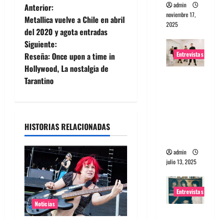
N
admin
Anterior:
noviembre 17,
Metallica vuelve a Chile en abril
2025
a
del 2020 y agota entradas
Siguiente:
v
Entrevistas
Reseña: Once upon a time in
e
Hollywood, La nostalgia de
Entrevista
Tarantino
g
a The
Wants: Su
a
universo
distorsion
HISTORIAS RELACIONADAS
c
ado
i
admin
julio 13, 2025
ó
n
Entrevistas
Noticias
d
Entrevista: