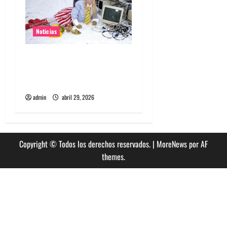
Noticias
Grimes lanzará nuevo disco
este 2026 llamado Psy
Opera
admin
abril 29, 2026
Copyright © Todos los derechos reservados.
|
MoreNews
por AF
themes.