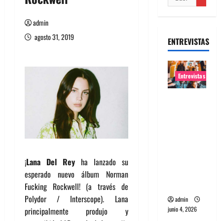
admin
agosto 31, 2019
ENTREVISTAS
Entrevistas
Entrevista
banda
Evolfo:
Hablándol
e
directame
¡
Lana Del Rey
ha lanzado su
nte a tu
esperado nuevo álbum Norman
espíritu
Fucking Rockwell! (a través de
Polydor / Interscope). Lana
admin
junio 4, 2026
principalmente produjo y