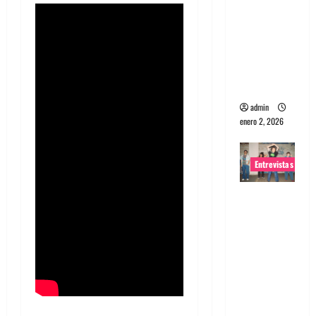
portugues
a
Maquina:
Directo y
visceral
admin
enero 2, 2026
Entrevistas
Entrevista
a la banda
japonesa
Zoobombs
: Una
energía
salvaje