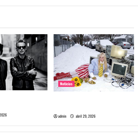
Noticias
e Depeche Mode en
Grimes lanzará nuevo disco este
ra 2027
2026 llamado Psy Opera
 2026
admin
abril 29, 2026