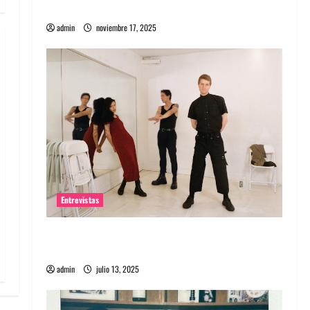
energía salvaje
admin
noviembre 17, 2025
Entrevistas
Entrevista a The Wants: Su universo
distorsionado
admin
julio 13, 2025