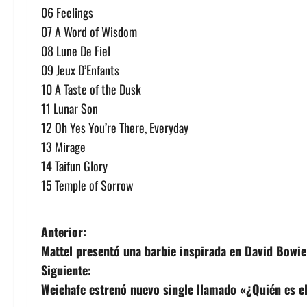
06 Feelings
07 A Word of Wisdom
08 Lune De Fiel
09 Jeux D’Enfants
10 A Taste of the Dusk
11 Lunar Son
12 Oh Yes You’re There, Everyday
13 Mirage
14 Taifun Glory
15 Temple of Sorrow
N
Anterior:
Mattel presentó una barbie inspirada en David Bowie
a
Siguiente:
v
Weichafe estrenó nuevo single llamado «¿Quién es e