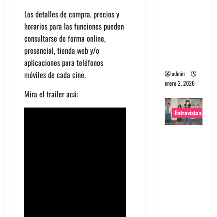
portugues
Los detalles de compra, precios y
a
horarios para las funciones pueden
Maquina:
consultarse de forma online,
Directo y
presencial, tienda web y/o
visceral
aplicaciones para teléfonos
móviles de cada cine.
admin
enero 2, 2026
Mira el trailer acá:
Entrevistas
Entrevista
a la banda
japonesa
Zoobombs
: Una
energía
salvaje