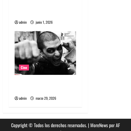
era de la inteligencia
s
artificial
admin
junio 1, 2026
Cine
Película Matapanki: rabia
punk y cine de resistencia
admin
marzo 29, 2026
Copyright © Todos los derechos reservados.
|
MoreNews
por AF