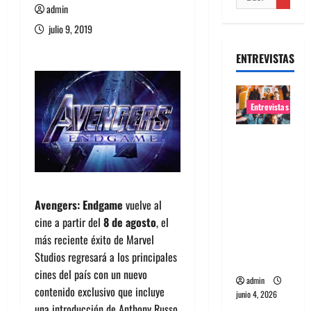
admin
julio 9, 2019
ENTREVISTAS
Entrevistas
Entrevista
banda
Evolfo:
Hablándol
Avengers: Endgame
vuelve al
e
cine a partir del
8 de agosto
, el
directame
más reciente éxito de Marvel
nte a tu
Studios regresará a los principales
espíritu
cines del país con un nuevo
admin
contenido exclusivo que incluye
junio 4, 2026
una introducción de Anthony Russo