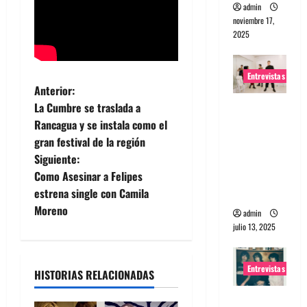
admin
noviembre 17,
2025
Entrevistas
N
Anterior:
Entrevista
La Cumbre se traslada a
a
a The
Rancagua y se instala como el
Wants: Su
gran festival de la región
v
universo
Siguiente:
e
distorsion
Como Asesinar a Felipes
ado
estrena single con Camila
g
Moreno
admin
julio 13, 2025
a
c
Entrevistas
HISTORIAS RELACIONADAS
i
Entrevista: