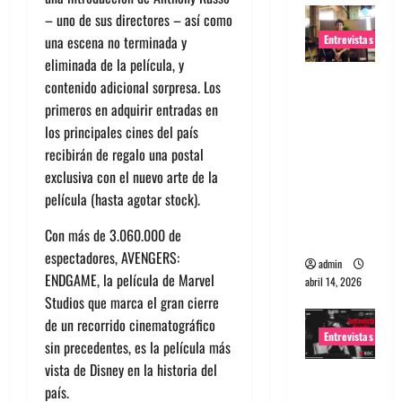
– uno de sus directores – así como
Entrevistas
una escena no terminada y
eliminada de la película, y
Entrevista
contenido adicional sorpresa. Los
Rudy De
primeros en adquirir entradas en
Anda:
los principales cines del país
Conquista
recibirán de regalo una postal
ndo el
exclusiva con el nuevo arte de la
mundo,
película (hasta agotar stock).
una tocata
Con más de 3.060.000 de
a la vez
espectadores, AVENGERS:
admin
ENDGAME, la película de Marvel
abril 14, 2026
Studios que marca el gran cierre
de un recorrido cinematográfico
Entrevistas
sin precedentes, es la película más
vista de Disney en la historia del
Entrevista
país.
a banda