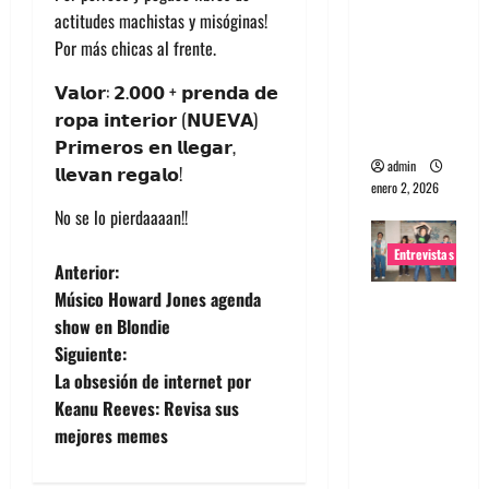
actitudes machistas y misóginas!
portugues
Por más chicas al frente.
a
Maquina:
𝗩𝗮𝗹𝗼𝗿: 𝟮.𝟬𝟬𝟬 + 𝗽𝗿𝗲𝗻𝗱𝗮 𝗱𝗲
Directo y
𝗿𝗼𝗽𝗮 𝗶𝗻𝘁𝗲𝗿𝗶𝗼𝗿 (𝗡𝗨𝗘𝗩𝗔)
visceral
𝗣𝗿𝗶𝗺𝗲𝗿𝗼𝘀 𝗲𝗻 𝗹𝗹𝗲𝗴𝗮𝗿,
admin
𝗹𝗹𝗲𝘃𝗮𝗻 𝗿𝗲𝗴𝗮𝗹𝗼!
enero 2, 2026
No se lo pierdaaaan!!
Entrevistas
N
Anterior:
Músico Howard Jones agenda
Entrevista
a
show en Blondie
a la banda
Siguiente:
japonesa
v
La obsesión de internet por
Zoobombs
e
Keanu Reeves: Revisa sus
: Una
mejores memes
energía
g
salvaje