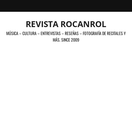
Saltar
al
contenido
REVISTA ROCANROL
MÚSICA – CULTURA – ENTREVISTAS – RESEÑAS – FOTOGRAFÍA DE RECITALES Y
MÁS. SINCE 2009