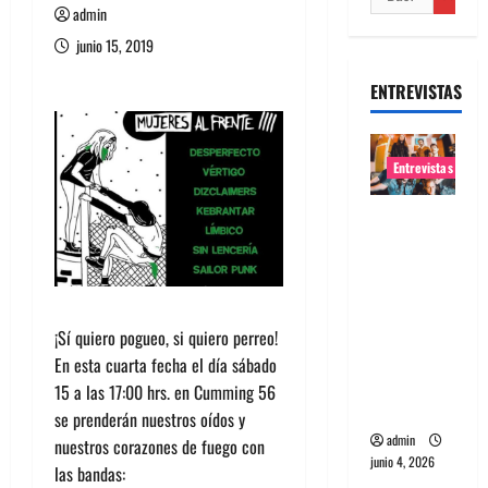
admin
junio 15, 2019
ENTREVISTAS
Entrevistas
Entrevista
banda
Evolfo:
Hablándol
e
¡Sí quiero pogueo, si quiero perreo!
directame
En esta cuarta fecha el día sábado
nte a tu
15 a las 17:00 hrs. en Cumming 56
espíritu
se prenderán nuestros oídos y
admin
nuestros corazones de fuego con
junio 4, 2026
las bandas: