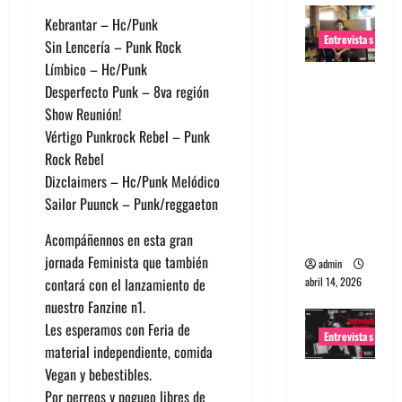
Kebrantar – Hc/Punk
Entrevistas
Sin Lencería – Punk Rock
Límbico – Hc/Punk
Entrevista
Desperfecto Punk – 8va región
Rudy De
Show Reunión!
Anda:
Vértigo Punkrock Rebel – Punk
Conquista
Rock Rebel
ndo el
Dizclaimers – Hc/Punk Melódico
mundo,
Sailor Puunck – Punk/reggaeton
una tocata
a la vez
Acompáñennos en esta gran
jornada Feminista que también
admin
abril 14, 2026
contará con el lanzamiento de
nuestro Fanzine n1.
Les esperamos con Feria de
Entrevistas
material independiente, comida
Vegan y bebestibles.
Entrevista
Por perreos y pogueo libres de
a banda