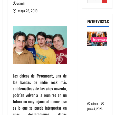
admin
mayo 26, 2019
ENTREVISTAS
Entrevistas
Entrevista
banda
Evolfo:
Hablándol
Los chicos de
Pavement,
una de
e
las bandas de indie rock más
directame
emblemáticas de los años noventa,
nte a tu
podrían volver a la reunirse en un
espíritu
futuro no muy lejano, al menos ese
admin
es lo que se puede interpretar en
junio 4, 2026
unas declaraciones dadas