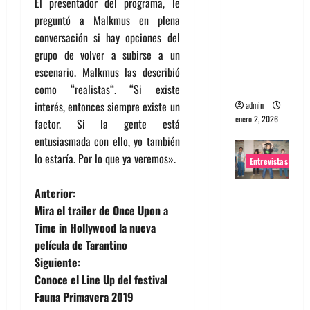
El presentador del programa, le
portugues
preguntó a Malkmus en plena
a
conversación si hay opciones del
Maquina:
grupo de volver a subirse a un
Directo y
escenario. Malkmus las describió
visceral
como “realistas“. “Si existe
interés, entonces siempre existe un
admin
enero 2, 2026
factor. Si la gente está
entusiasmada con ello, yo también
lo estaría. Por lo que ya veremos».
Entrevistas
N
Entrevista
Anterior:
a la banda
Mira el trailer de Once Upon a
a
japonesa
Time in Hollywood la nueva
Zoobombs
película de Tarantino
v
: Una
Siguiente:
e
energía
Conoce el Line Up del festival
salvaje
Fauna Primavera 2019