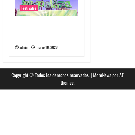
Festivales
Entradas baratas para
Lollapalooza Chile, la guía
que debes saber
admin
marzo 10, 2026
Copyright © Todos los derechos reservados.
|
MoreNews
por AF
themes.