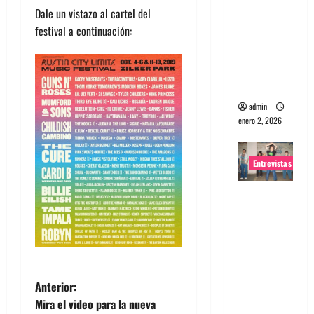
Dale un vistazo al cartel del
portugues
festival a continuación:
a
Maquina:
Directo y
visceral
admin
enero 2, 2026
Entrevistas
Entrevista
a la banda
japonesa
Zoobombs
: Una
energía
N
Anterior:
salvaje
Mira el video para la nueva