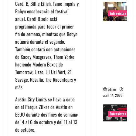
Cardi B, Billie Eilish, Tame Impala y
Robyn encabezarán el festival
Entrevistas
anual. Cardi B solo está
programada para tocar el primer
Entrevista
fin de semana, mientras que Robyn
Rudy De
actuará durante el segundo.
Anda:
También contará con actuaciones
Conquista
de Kacey Musgraves, Thom Yorke
ndo el
haciendo Modern Boxes de
mundo,
Tomorrow, Lizzo, Lil Uzi Vert, 21
una tocata
Savage, Rosalía, The Raconteurs y
a la vez
más.
admin
abril 14, 2026
Austin City Limits se lleva a cabo
en el Parque Zilker de Austin en
EEUU durante dos fines de semana:
Entrevistas
del 4 al 6 de octubre y del 11 al 13
Entrevista
de octubre.
a banda