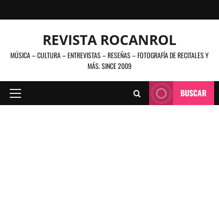
Saltar
al
contenido
REVISTA ROCANROL
MÚSICA – CULTURA – ENTREVISTAS – RESEÑAS – FOTOGRAFÍA DE RECITALES Y
MÁS. SINCE 2009
BUSCAR
Menú
principal