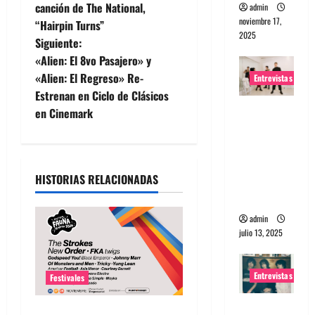
a
canción de The National,
admin
noviembre 17,
“Hairpin Turns”
v
2025
Siguiente:
e
«Alien: El 8vo Pasajero» y
«Alien: El Regreso» Re-
Entrevistas
g
Estrenan en Ciclo de Clásicos
Entrevista
en Cinemark
a
a The
Wants: Su
c
universo
i
HISTORIAS RELACIONADAS
distorsion
ado
ó
admin
julio 13, 2025
n
d
Entrevistas
Festivales
e
Entrevista:
Fauna Primavera 2026