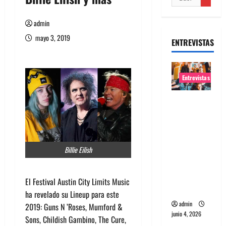
admin
mayo 3, 2019
ENTREVISTAS
Entrevistas
Entrevista
banda
Evolfo:
Hablándol
Billie Eilish
e
directame
nte a tu
El Festival Austin City Limits Music
espíritu
ha revelado su Lineup para este
admin
2019: Guns N ’Roses, Mumford &
junio 4, 2026
Sons, Childish Gambino, The Cure,