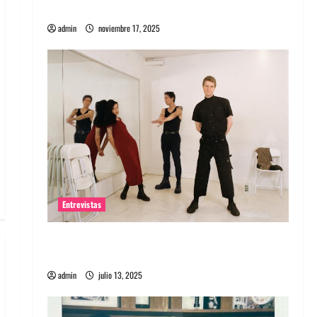
energía salvaje
admin
noviembre 17, 2025
Entrevistas
Entrevista a The Wants: Su universo
distorsionado
admin
julio 13, 2025