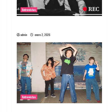
Entrevistas
Entrevista a banda portuguesa Maquina:
Directo y visceral
admin
enero 2, 2026
Entrevistas
Entrevista a la banda japonesa Zoobombs: Una