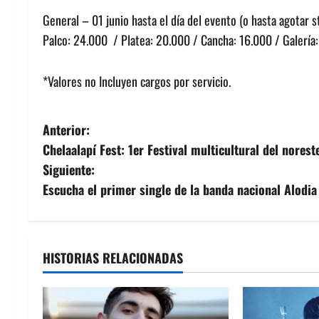
General – 01 junio hasta el día del evento (o hasta agotar s
Palco: 24.000 / Platea: 20.000 / Cancha: 16.000 / Galería
*Valores no Incluyen cargos por servicio.
N
Anterior:
Chelaalapí Fest: 1er Festival multicultural del norest
a
Siguiente:
v
Escucha el primer single de la banda nacional Alodia
e
g
HISTORIAS RELACIONADAS
a
c