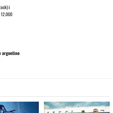
tock):i
: 12.000
e argentino