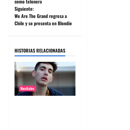
a
como telonera
Siguiente:
v
We Are The Grand regresa a
e
Chile y se presenta en Blondie
g
a
HISTORIAS RELACIONADAS
c
i
ó
Recitales
n
Alex Anwandter confirma
d
primeros invitados a su
concierto en el Movistar
e
Arena ​