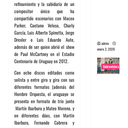
refinamiento y la sabiduría de un
portugues
compositor único que ha
a
compartido escenarios con Maceo
Maquina:
Parker, Caetano Veloso, Charly
Directo y
García, Luis Alberto Spinetta, Jorge
visceral
Drexler o Luis Eduardo Aute,
admin
además de ser quien abrió el show
enero 2, 2026
de Paul McCartney en el Estadio
Centenario de Uruguay en 2012.
Entrevistas
Con ocho discos editados como
Entrevista
solista y entre gira y gira con sus
a la banda
diferentes formatos (además del
japonesa
Hombre Orquesta, el uruguayo se
Zoobombs
presenta en formato de trío junto
: Una
Martín Ibarburu y Mateo Moreno, y
energía
en diferentes dúos, con Martín
salvaje
Ibarburu, Fernando Cabrera y