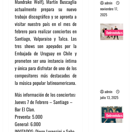
Mandrake Wolf), Martín Buscaglia
admin
actualmente prepara su nuevo
noviembre 17,
2025
trabajo discográfico y se apronta a
visitar nuestro país en el mes de
febrero para realizar conciertos en
Entrevistas
Santiago, Valparaiso y Talca. Los
tres shows son apoyados por la
Entrevista
Embajada de Uruguay en Chile y
a The
prometen ser una instancia íntima
Wants: Su
y única para disfrutar de uno de los
universo
compositores más destacados de
distorsion
la música popular latinoamericana.
ado
admin
Más información de los conciertos:
julio 13, 2025
Jueves 7 de Febrero – Santiago –
Bar El Clan.
Entrevistas
Preventa: 5.000
General: 6.000
Entrevista:
INVITADOS: Diego Lorenzini y Seba