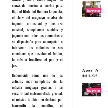
shows del músico a nuestro país.
Entrevistas
Bajo el título del Hombre Orquesta,
el show del uruguayo rebalsa de
Entrevista
ingenio, curiosidad y destreza
Rudy De
musical, sampleando sonidos y
Anda:
jugando con todos los elementos a
Conquista
su disposición para acompañar e
ndo el
intervenir las melodías de sus
mundo,
canciones que mezclan el folclor,
una tocata
la música brasilera, el pop y el
a la vez
jazz.
admin
Reconocido como uno de los
abril 14, 2026
artistas más completos de la
música uruguaya gracias a su
Entrevistas
versatilidad instrumentista y vocal,
el músico también se destaca por
Entrevista
transmitir la sencillez, el
a banda