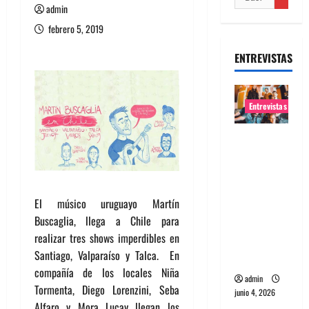
admin
febrero 5, 2019
ENTREVISTAS
Entrevistas
Entrevista
banda
Evolfo:
Hablándol
El músico uruguayo Martín
e
Buscaglia, llega a Chile para
directame
realizar tres shows imperdibles en
nte a tu
Santiago, Valparaíso y Talca. En
espíritu
compañía de los locales Niña
admin
Tormenta, Diego Lorenzini, Seba
junio 4, 2026
Alfaro y Mora Lucay llegan los