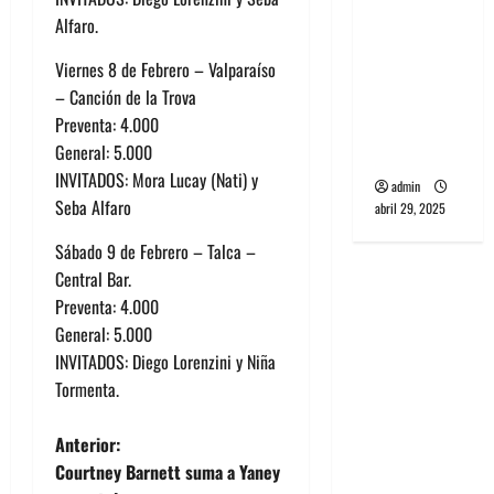
banda
Alfaro.
PCR, No
Viernes 8 de Febrero – Valparaíso
Wave y Art
– Canción de la Trova
punk de
Preventa: 4.000
Corea del
General: 5.000
Sur
INVITADOS: Mora Lucay (Nati) y
admin
Seba Alfaro
abril 29, 2025
Sábado 9 de Febrero – Talca –
Central Bar.
Preventa: 4.000
General: 5.000
INVITADOS: Diego Lorenzini y Niña
Tormenta.
N
Anterior:
Courtney Barnett suma a Yaney