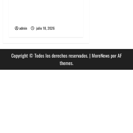
Tame Impala en Chile: La
historia especial con el
público chileno
admin
julio 18, 2026
Copyright © Todos los derechos reservados.
|
MoreNews
por AF
themes.