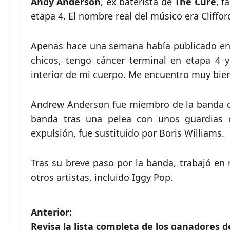
Andy Anderson
, ex baterista de
The Cure
, f
etapa 4. El nombre real del músico era Cliffo
Apenas hace una semana había publicado en
chicos, tengo cáncer terminal en etapa 4 y
interior de mi cuerpo. Me encuentro muy bien 
Andrew Anderson fue miembro de la banda de
banda tras una pelea con unos guardias d
expulsión, fue sustituido por Boris Williams.
Tras su breve paso por la banda, trabajó en
otros artistas, incluido Iggy Pop.
N
Anterior:
Revisa la lista completa de los ganadores d