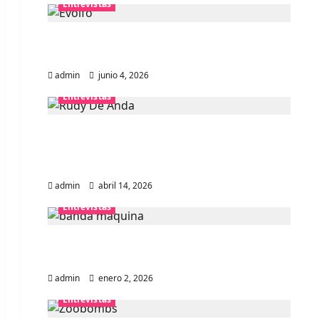
Entrevistas
Entrevista banda Evolfo: Hablándole
directamente a tu espíritu
admin
junio 4, 2026
Entrevistas
Entrevista Rudy De Anda:
Conquistando el mundo, una tocata a
la vez
admin
abril 14, 2026
Entrevistas
Entrevista a banda portuguesa
Maquina: Directo y visceral
admin
enero 2, 2026
Entrevistas