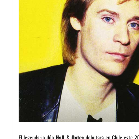
El legendario dúo
Hall & Oates
debutará en Chile este 201