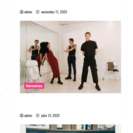
energía salvaje
admin
noviembre 17, 2025
Entrevistas
Entrevista a The Wants: Su universo
distorsionado
admin
julio 13, 2025