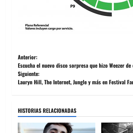
N
Anterior:
Escucha el nuevo disco sorpresa que hizo Weezer de
a
Siguiente:
v
Lauryn Hill, The Internet, Jungle y más en Festival 
e
g
HISTORIAS RELACIONADAS
a