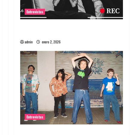
Entrevistas
Entrevista a banda portuguesa Maquina:
Directo y visceral
admin
enero 2, 2026
Entrevistas
Entrevista a la banda japonesa Zoobombs: Una