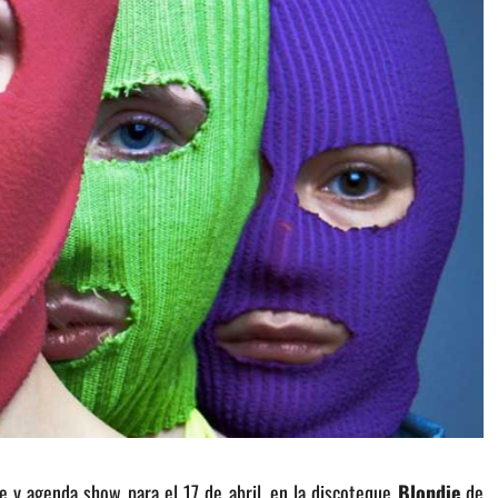
e y agenda show para el 17 de abril, en la discoteque
Blondie
de