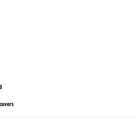
9
 covers