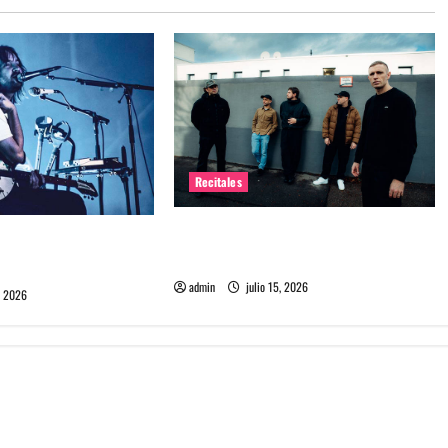
Recitales
High Vis confirma su esperado
 Chile: La historia
debut en Chile
l público chileno
admin
julio 15, 2026
, 2026