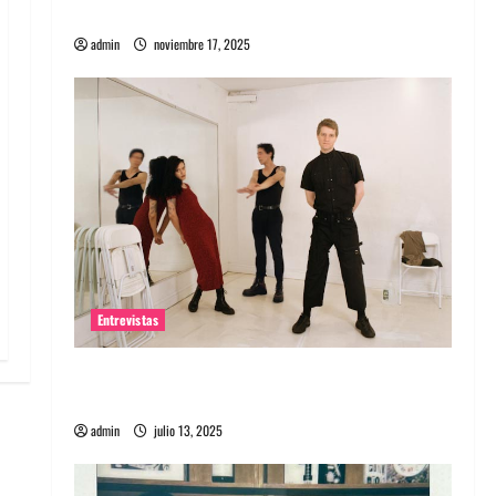
energía salvaje
admin
noviembre 17, 2025
Entrevistas
Entrevista a The Wants: Su universo
distorsionado
admin
julio 13, 2025