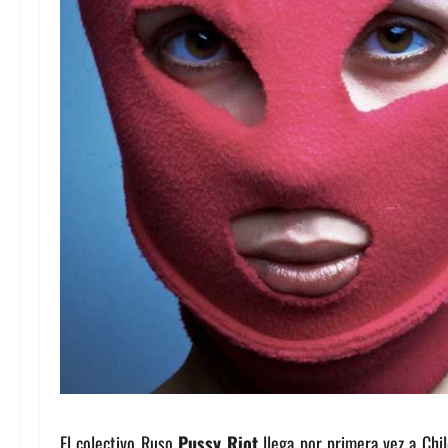
El colectivo Ruso
Pussy Riot
llega por primera vez a Chil