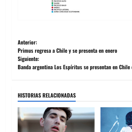
N
Anterior:
Primus regresa a Chile y se presenta en enero
a
Siguiente:
v
Banda argentina Los Espíritus se presentan en Chile 
e
g
HISTORIAS RELACIONADAS
a
c
i