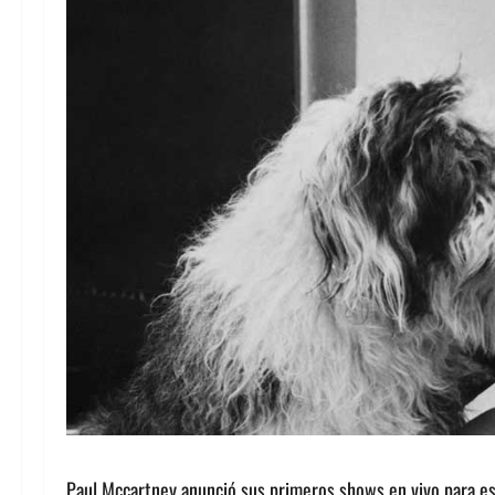
Paul Mccartney anunció sus primeros shows en vivo para es