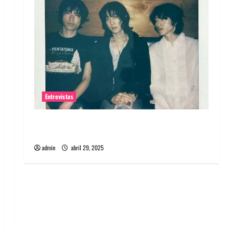
Entrevistas
Entrevista: banda PCR, No Wave y Art punk de
Corea del Sur
admin
abril 29, 2025