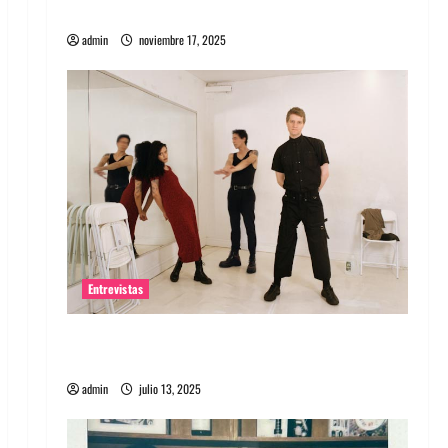
energía salvaje
admin
noviembre 17, 2025
Entrevistas
Entrevista a The Wants: Su universo
distorsionado
admin
julio 13, 2025