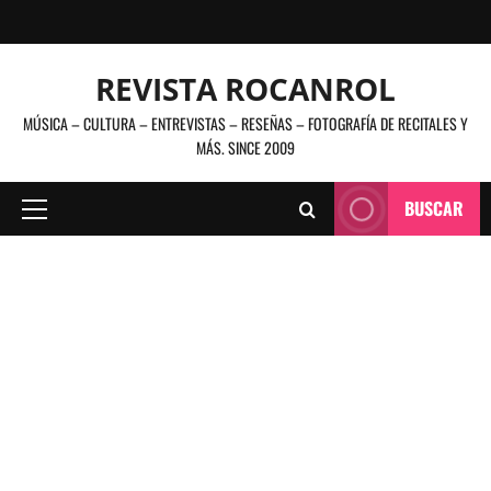
Saltar
al
contenido
REVISTA ROCANROL
MÚSICA – CULTURA – ENTREVISTAS – RESEÑAS – FOTOGRAFÍA DE RECITALES Y
MÁS. SINCE 2009
BUSCAR
Menú
principal