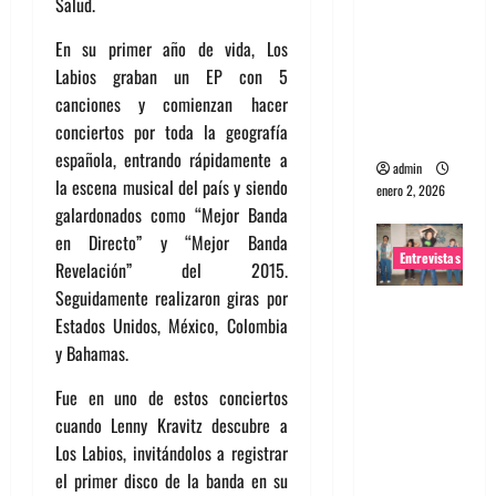
Salud.
portugues
En su primer año de vida, Los
a
Labios graban un EP con 5
Maquina:
canciones y comienzan hacer
Directo y
conciertos por toda la geografía
visceral
española, entrando rápidamente a
admin
la escena musical del país y siendo
enero 2, 2026
galardonados como “Mejor Banda
en Directo” y “Mejor Banda
Entrevistas
Revelación” del 2015.
Seguidamente realizaron giras por
Entrevista
Estados Unidos, México, Colombia
a la banda
y Bahamas.
japonesa
Zoobombs
Fue en uno de estos conciertos
: Una
cuando Lenny Kravitz descubre a
energía
Los Labios, invitándolos a registrar
salvaje
el primer disco de la banda en su