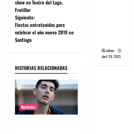
a
show en Teatro del Lago,
banda
Frutillar
v
PCR, No
Siguiente:
Wave y Art
e
Fiestas entretenidas para
punk de
celebrar el año nuevo 2019 en
Corea del
g
Santiago
Sur
a
admin
abril 29, 2025
c
HISTORIAS RELACIONADAS
i
ó
n
Recitales
d
Alex Anwandter confirma
e
primeros invitados a su