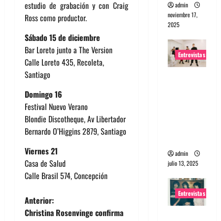
estudio de grabación y con Craig
admin
noviembre 17,
Ross como productor.
2025
Sábado 15 de diciembre
Bar Loreto junto a The Version
Entrevistas
Calle Loreto 435, Recoleta,
Santiago
Entrevista
a The
Domingo 16
Wants: Su
Festival Nuevo Verano
universo
Blondie Discotheque, Av Libertador
distorsion
Bernardo O’Higgins 2879, Santiago
ado
Viernes 21
admin
Casa de Salud
julio 13, 2025
Calle Brasil 574, Concepción
Entrevistas
N
Anterior:
Christina Rosenvinge confirma
Entrevista: