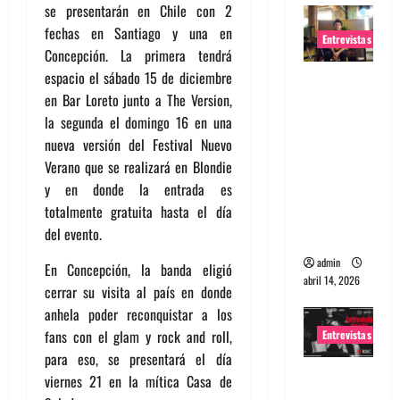
se presentarán en Chile con 2
fechas en Santiago y una en
Entrevistas
Concepción. La primera tendrá
espacio el sábado 15 de diciembre
Entrevista
en Bar Loreto junto a The Version,
Rudy De
la segunda el domingo 16 en una
Anda:
nueva versión del Festival Nuevo
Conquista
Verano que se realizará en Blondie
ndo el
y en donde la entrada es
mundo,
totalmente gratuita hasta el día
una tocata
del evento.
a la vez
admin
En Concepción, la banda eligió
abril 14, 2026
cerrar su visita al país en donde
anhela poder reconquistar a los
fans con el glam y rock and roll,
Entrevistas
para eso, se presentará el día
Entrevista
viernes 21 en la mítica Casa de
a banda