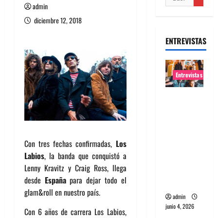
admin
diciembre 12, 2018
ENTREVISTAS
Entrevistas
Entrevista
banda
Evolfo:
Hablándol
Con tres fechas confirmadas,
Los
e
Labios
, la banda que conquistó a
directame
Lenny Kravitz y Craig Ross, llega
nte a tu
desde
España
para dejar todo el
espíritu
glam&roll en nuestro país.
admin
junio 4, 2026
Con 6 años de carrera Los Labios,