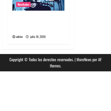
Recitales
Tame Impala en Chile: La
historia especial con el
público chileno
admin
julio 18, 2026
Copyright © Todos los derechos reservados.
|
MoreNews
por AF
themes.