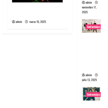
admin
noviembre 17,
Fotos Julieta Venegas en
2025
REC 2025
admin
marzo 16, 2025
Entrevistas
Entrevista
a The
Wants: Su
universo
distorsion
ado
admin
julio 13, 2025
Entrevistas
Entrevista: