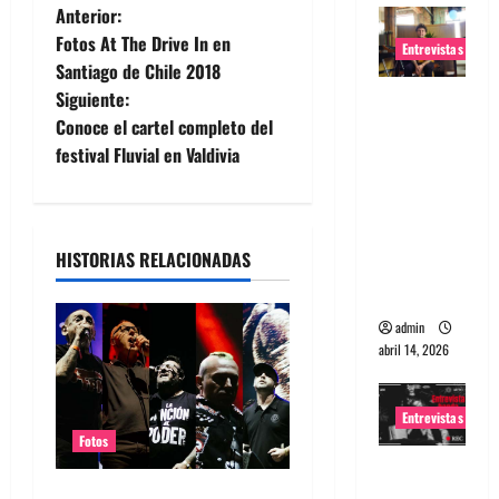
N
Anterior:
Fotos At The Drive In en
Entrevistas
a
Santiago de Chile 2018
Siguiente:
Entrevista
v
Conoce el cartel completo del
Rudy De
e
festival Fluvial en Valdivia
Anda:
Conquista
g
ndo el
mundo,
a
HISTORIAS RELACIONADAS
una tocata
c
a la vez
admin
i
abril 14, 2026
ó
Entrevistas
n
Fotos
Entrevista
d
a banda