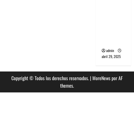
banda
PCR, No
Wave y Art
punk de
Corea del
Sur
admin
abril 29, 2025
Copyright © Todos los derechos reservados.
|
MoreNews
por AF
themes.