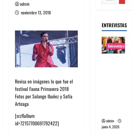
admin
noviembre 13, 2018
ENTREVISTAS
Entrevistas
Entrevista
banda
Evolfo:
Revisa en imágenes lo que fue el
Hablándol
festival Fauna Primavera 2018
e
Fotos por Solange Ibañez y Sofía
directame
Arteaga
nte a tu
espíritu
[srzflalbum
admin
id=72157700691792422]
junio 4, 2026