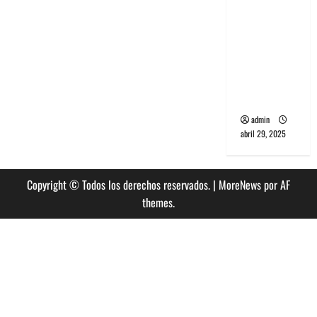
banda
PCR, No
Wave y Art
punk de
Corea del
Sur
admin
abril 29, 2025
Copyright © Todos los derechos reservados.
|
MoreNews
por AF
themes.