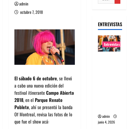
admin
octubre 7, 2018
ENTREVISTAS
Entrevistas
Entrevista
banda
Evolfo:
El sábado 6 de octubre
, se llevó
Hablándol
a cabo una nueva edición del
e
festival itinerante
Campo
Abierto
directame
2018
, en el
Parque Renato
nte a tu
Poblete
, ahí se presentó la banda
espíritu
Of Montreal, revisa las fotos de lo
admin
que fue el show acá:
junio 4, 2026