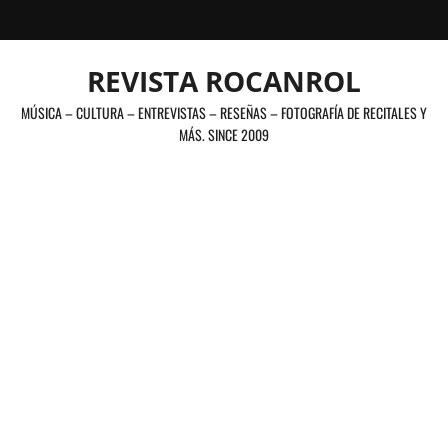
Saltar
al
contenido
REVISTA ROCANROL
MÚSICA – CULTURA – ENTREVISTAS – RESEÑAS – FOTOGRAFÍA DE RECITALES Y
MÁS. SINCE 2009