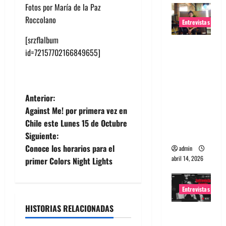
Fotos por María de la Paz
Roccolano
Entrevistas
[srzflalbum
Entrevista
id=72157702166849655]
Rudy De
Anda:
Conquista
ndo el
N
Anterior:
mundo,
Against Me! por primera vez en
a
una tocata
Chile este Lunes 15 de Octubre
a la vez
Siguiente:
v
Conoce los horarios para el
admin
abril 14, 2026
e
primer Colors Night Lights
g
Entrevistas
a
HISTORIAS RELACIONADAS
Entrevista
a banda