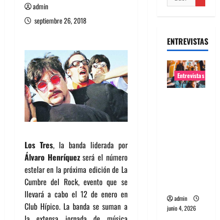
admin
septiembre 26, 2018
ENTREVISTAS
Entrevistas
Entrevista
banda
Evolfo:
Hablándol
Los Tres
, la banda liderada por
e
Álvaro Henríquez
será el número
directame
estelar en la próxima edición de La
nte a tu
Cumbre del Rock, evento que se
espíritu
llevará a cabo el 12 de enero en
admin
Club Hípico. La banda se suman a
junio 4, 2026
la extensa jornada de música