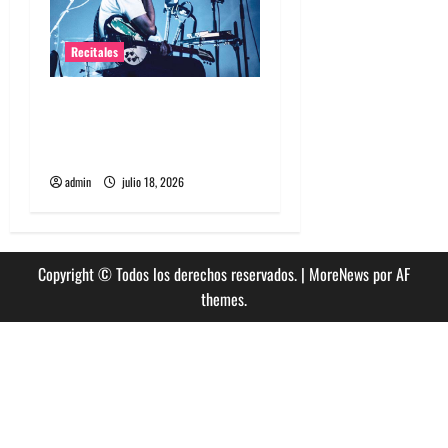
Recitales
Tame Impala en Chile: La
historia especial con el
público chileno
admin
julio 18, 2026
Copyright © Todos los derechos reservados.
|
MoreNews
por AF
themes.