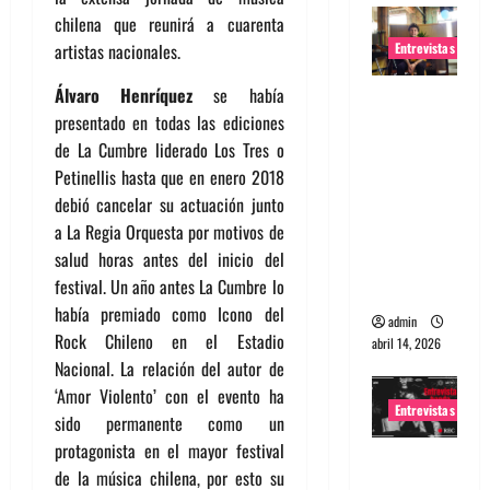
chilena que reunirá a cuarenta
Entrevistas
artistas nacionales.
Álvaro Henríquez
se había
Entrevista
presentado en todas las ediciones
Rudy De
de La Cumbre liderado Los Tres o
Anda:
Petinellis hasta que en enero 2018
Conquista
debió cancelar su actuación junto
ndo el
a La Regia Orquesta por motivos de
mundo,
salud horas antes del inicio del
una tocata
festival. Un año antes La Cumbre lo
a la vez
había premiado como Icono del
admin
Rock Chileno en el Estadio
abril 14, 2026
Nacional. La relación del autor de
‘Amor Violento’ con el evento ha
Entrevistas
sido permanente como un
protagonista en el mayor festival
Entrevista
de la música chilena, por esto su
a banda