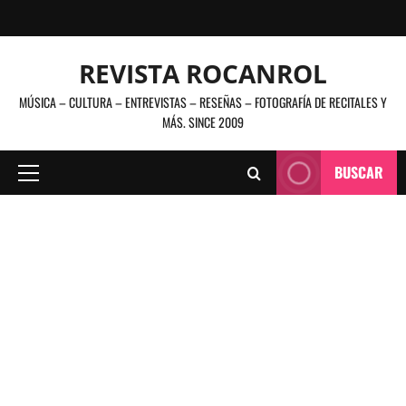
Saltar
al
contenido
REVISTA ROCANROL
MÚSICA – CULTURA – ENTREVISTAS – RESEÑAS – FOTOGRAFÍA DE RECITALES Y
MÁS. SINCE 2009
BUSCAR
Menú
principal