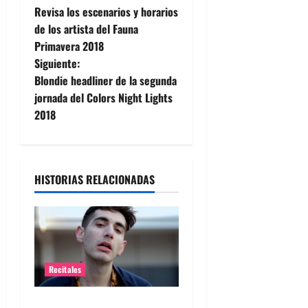
Revisa los escenarios y horarios
a
de los artista del Fauna
Primavera 2018
v
Siguiente:
e
Blondie headliner de la segunda
jornada del Colors Night Lights
g
2018
a
c
HISTORIAS RELACIONADAS
i
ó
n
Recitales
d
Alex Anwandter confirma