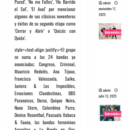
Pared’, ‘No me Falles’, ‘He Barrido
admin
el Sol’, ‘El Aval’ por mencionar
noviembre 17,
2025
algunos de sus clásicos noventeros
y éxitos de su segunda etapa como
‘Cerrar y Abrir’ o ‘Quizás con
Entrevistas
Quién’.
Entrevista
style=»text-align: justify;»>El grupo
a The
se suma a las 24 bandas ya
Wants: Su
anunciadas; Congreso, Criminal,
universo
Mauricio Redolés, Ana Tijoux,
distorsion
Francisca Valenzuela, Saiko,
ado
Javiera & Los Imposibles,
admin
Emociones Clandestinas, BBS
julio 13, 2025
Paranoicos, Dorso, Quique Neira,
Nano Stern, Colombina Parra,
Entrevistas
Denise Rosenthal, Pascuala Ilabaca
& Fauna, las bandas femeninas
Entrevista:
Amanitas y La Banda en Flor,