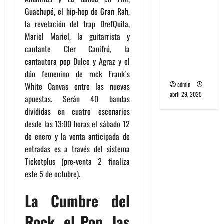
banda
Guachupé, el hip-hop de Gran Rah,
PCR, No
la revelación del trap DrefQuila,
Wave y Art
Mariel Mariel, la guitarrista y
punk de
cantante Cler Canifrú, la
Corea del
cantautora pop Dulce y Agraz y el
Sur
dúo femenino de rock Frank´s
admin
White Canvas entre las nuevas
abril 29, 2025
apuestas. Serán 40 bandas
divididas en cuatro escenarios
desde las 13:00 horas el sábado 12
de enero y la venta anticipada de
entradas es a través del sistema
Ticketplus (pre-venta 2 finaliza
este 5 de octubre).
La Cumbre del
Rock, el Pop, las