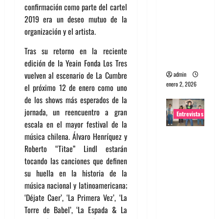
confirmación como parte del cartel
portugues
2019 era un deseo mutuo de la
a
organización y el artista.
Maquina:
Directo y
Tras su retorno en la reciente
visceral
edición de la Yeain Fonda Los Tres
vuelven al escenario de La Cumbre
admin
enero 2, 2026
el próximo 12 de enero como uno
de los shows más esperados de la
jornada, un reencuentro a gran
Entrevistas
escala en el mayor festival de la
Entrevista
música chilena. Álvaro Henríquez y
a la banda
Roberto “Titae” Lindl estarán
japonesa
tocando las canciones que definen
Zoobombs
su huella en la historia de la
: Una
música nacional y latinoamericana;
energía
‘Déjate Caer’, ‘La Primera Vez’, ‘La
salvaje
Torre de Babel’, ‘La Espada & La