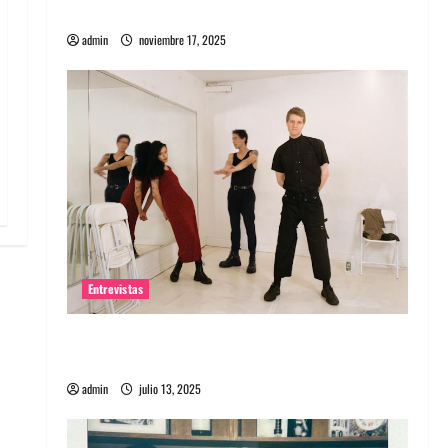
energía salvaje
admin
noviembre 17, 2025
Entrevistas
Entrevista a The Wants: Su universo
distorsionado
admin
julio 13, 2025