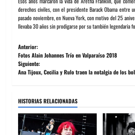
Esos años marcaron la vida de Aretha Franklin, que comenz
derechos civiles, con el presidente Barack Obama entre u
pasado noviembre, en Nueva York, con motivo del 25 anivers
llevaba 30 años sin prodigarse por su también legendaria fob
N
Anterior:
Fotos Alain Johannes Trío en Valparaíso 2018
a
Siguiente:
v
Ana Tijoux, Cecilia y Rulo traen la notalgia de los bol
e
g
HISTORIAS RELACIONADAS
a
c