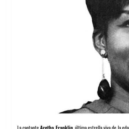
La cantante
Aretha Franklin
, última estrella viva de la e