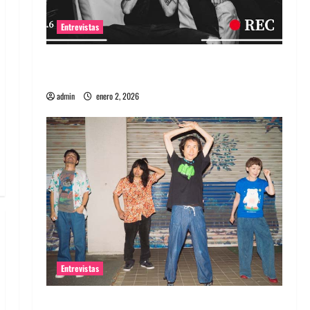
Entrevistas
Entrevista a banda portuguesa Maquina:
Directo y visceral
admin
enero 2, 2026
Entrevistas
Entrevista a la banda japonesa Zoobombs: Una