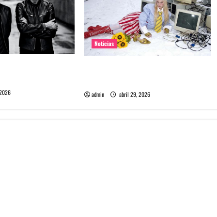
Noticias
e Depeche Mode en
Grimes lanzará nuevo disco este
ra 2027
2026 llamado Psy Opera
 2026
admin
abril 29, 2026