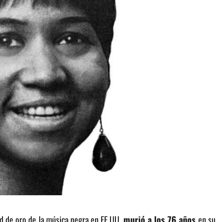
dad de oro de la música negra en EE UU,
murió a los 76 años
en su