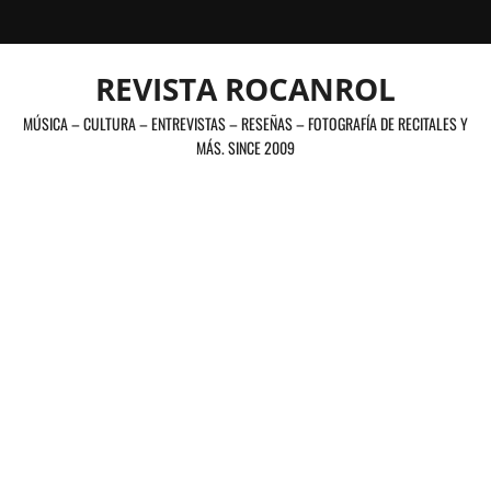
Saltar
al
contenido
REVISTA ROCANROL
MÚSICA – CULTURA – ENTREVISTAS – RESEÑAS – FOTOGRAFÍA DE RECITALES Y
MÁS. SINCE 2009