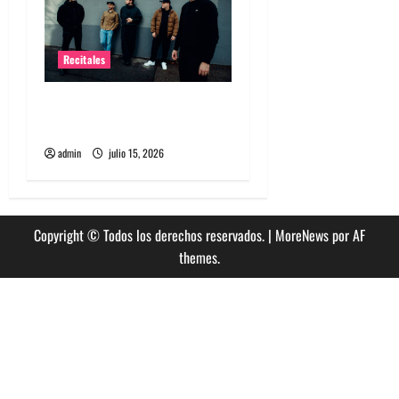
Recitales
High Vis confirma su
esperado debut en Chile
admin
julio 15, 2026
Copyright © Todos los derechos reservados.
|
MoreNews
por AF
themes.