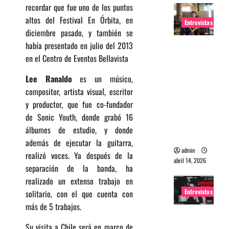
recordar que fue uno de los puntos
altos del Festival En Órbita, en
Entrevistas
diciembre pasado, y también se
había presentado en julio del 2013
Entrevista
en el Centro de Eventos Bellavista
Rudy De
Anda:
Lee Ranaldo
es un músico,
Conquista
compositor, artista visual, escritor
ndo el
y productor, que fue co-fundador
mundo,
de Sonic Youth, donde grabó 16
una tocata
álbumes de estudio, y donde
a la vez
además de ejecutar la guitarra,
admin
realizó voces. Ya después de la
abril 14, 2026
separación de la banda, ha
realizado un extenso trabajo en
Entrevistas
solitario, con el que cuenta con
más de 5 trabajos.
Entrevista
Su visita a Chile será en marco de
a banda