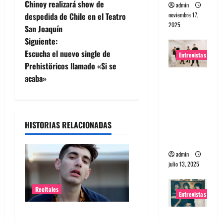
Chinoy realizará show de
admin
a
noviembre 17,
despedida de Chile en el Teatro
2025
San Joaquín
v
Siguiente:
e
Escucha el nuevo single de
Entrevistas
Prehistöricos llamado «Si se
g
Entrevista
acaba»
a The
a
Wants: Su
universo
c
HISTORIAS RELACIONADAS
distorsion
i
ado
admin
ó
julio 13, 2025
n
Recitales
Entrevistas
d
Alex Anwandter confirma
Entrevista: