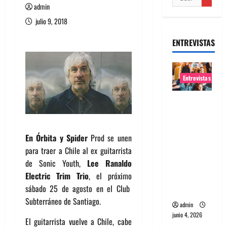
admin
julio 9, 2018
ENTREVISTAS
Entrevistas
Entrevista
banda
Evolfo:
En Órbita y Spider
Prod se unen
Hablándol
para traer a Chile al ex guitarrista
e
de Sonic Youth,
Lee Ranaldo
directame
Electric Trim Trio
, el próximo
nte a tu
sábado 25 de agosto en el Club
espíritu
Subterráneo de Santiago.
admin
junio 4, 2026
El guitarrista vuelve a Chile, cabe