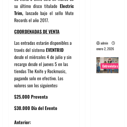
su último disco titulado
Electric
portugues
Trim,
lanzado bajo el sello Mute
a
Records el año 2017.
Maquina:
Directo y
COORDENADAS DE VENTA
visceral
Las entradas estarán disponibles a
admin
enero 2, 2026
través del sistema
EVENTRID
desde el miércoles 4 de julio y sin
recargo desde el jueves 5 en las
Entrevistas
tiendas The Knife y Rockmusic,
pagando solo en efectivo. Los
Entrevista
valores son los siguientes:
a la banda
japonesa
$25.000 Preventa
Zoobombs
: Una
$30.000 Día del Evento
energía
N
salvaje
Anterior: