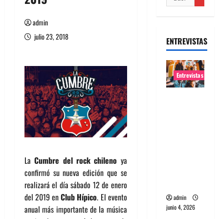
admin
julio 23, 2018
ENTREVISTAS
Entrevistas
Entrevista
banda
Evolfo:
Hablándol
e
directame
La
Cumbre del rock chileno
ya
nte a tu
confirmó su nueva edición que se
espíritu
realizará el día sábado 12 de enero
del 2019 en
Club Hípico
. El evento
admin
junio 4, 2026
anual más importante de la música