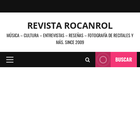
Saltar
al
contenido
REVISTA ROCANROL
MÚSICA – CULTURA – ENTREVISTAS – RESEÑAS – FOTOGRAFÍA DE RECITALES Y
MÁS. SINCE 2009
BUSCAR
Menú
principal