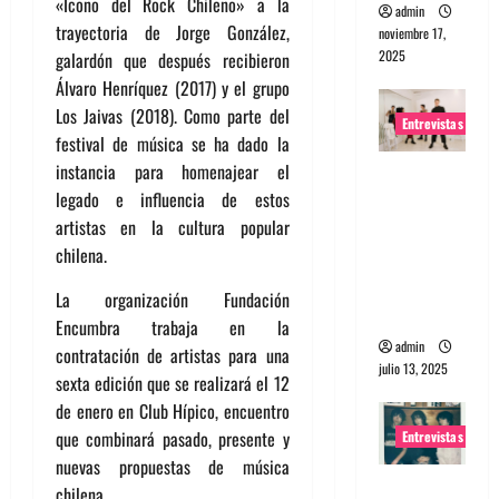
«Icono del Rock Chileno» a la
admin
trayectoria de Jorge González,
noviembre 17,
2025
galardón que después recibieron
Álvaro Henríquez (2017) y el grupo
Los Jaivas (2018). Como parte del
Entrevistas
festival de música se ha dado la
instancia para homenajear el
Entrevista
legado e influencia de estos
a The
artistas en la cultura popular
Wants: Su
chilena.
universo
distorsion
La organización Fundación
ado
Encumbra trabaja en la
admin
contratación de artistas para una
julio 13, 2025
sexta edición que se realizará el 12
de enero en Club Hípico, encuentro
que combinará pasado, presente y
Entrevistas
nuevas propuestas de música
Entrevista:
chilena.