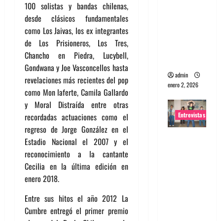
100 solistas y bandas chilenas,
portugues
desde clásicos fundamentales
a
como Los Jaivas, los ex integrantes
Maquina:
de Los Prisioneros, Los Tres,
Directo y
Chancho en Piedra, Lucybell,
visceral
Gondwana y Joe Vasconcellos hasta
admin
revelaciones más recientes del pop
enero 2, 2026
como Mon laferte, Camila Gallardo
y Moral Distraída entre otras
Entrevistas
recordadas actuaciones como el
regreso de Jorge González en el
Entrevista
Estadio Nacional el 2007 y el
a la banda
reconocimiento a la cantante
japonesa
Cecilia en la última edición en
Zoobombs
enero 2018.
: Una
Entre sus hitos el año 2012 La
energía
Cumbre entregó el primer premio
salvaje