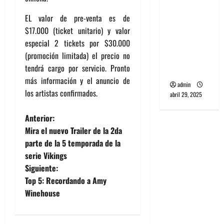
banda
EL valor de pre-venta es de
PCR, No
$17.000 (ticket unitario) y valor
Wave y Art
especial 2 tickets por $30.000
punk de
(promoción limitada) el precio no
Corea del
tendrá cargo por servicio. Pronto
Sur
más información y el anuncio de
admin
los artistas confirmados.
abril 29, 2025
N
Anterior:
Mira el nuevo Trailer de la 2da
a
parte de la 5 temporada de la
serie Vikings
v
Siguiente:
e
Top 5: Recordando a Amy
Winehouse
g