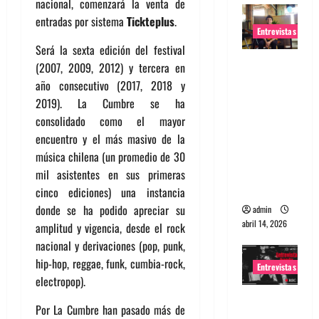
nacional, comenzará la venta de
entradas por sistema
Tickteplus
.
Entrevistas
Será la sexta edición del festival
Entrevista
(2007, 2009, 2012) y tercera en
Rudy De
año consecutivo (2017, 2018 y
Anda:
2019). La Cumbre se ha
Conquista
consolidado como el mayor
ndo el
encuentro y el más masivo de la
mundo,
música chilena (un promedio de 30
una tocata
mil asistentes en sus primeras
a la vez
cinco ediciones) una instancia
donde se ha podido apreciar su
admin
abril 14, 2026
amplitud y vigencia, desde el rock
nacional y derivaciones (pop, punk,
hip-hop, reggae, funk, cumbia-rock,
Entrevistas
electropop).
Entrevista
Por La Cumbre han pasado más de
a banda