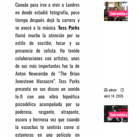
Canada para irse a vivir a Londres
en donde estudió fotografía, poco
Entrevistas
tiempo después dejó la carrera y
Entrevista
se avocó a la música.
Tess Parks
Rudy De
llamó mucho la atención por su
Anda:
estilo de escribir, tocar y su
Conquista
presencia de solista. Ha tenido
ndo el
colaboraciones con artistas, unas
mundo,
de sus más importantes fue la de
una tocata
Anton Newcombe de “The Brian
a la vez
Jonestown Massacre”. Tess Parks
presenta en sus discos un sonido
admin
lo-fi con una vibra hipnótica
abril 14, 2026
psicodélica acompañada por su
poderosa, rasgante, atrapante,
Entrevistas
oscura y hermosa voz que cuando
la escuchas te sentirás como si
Entrevista
estuvieras en una película en
a banda