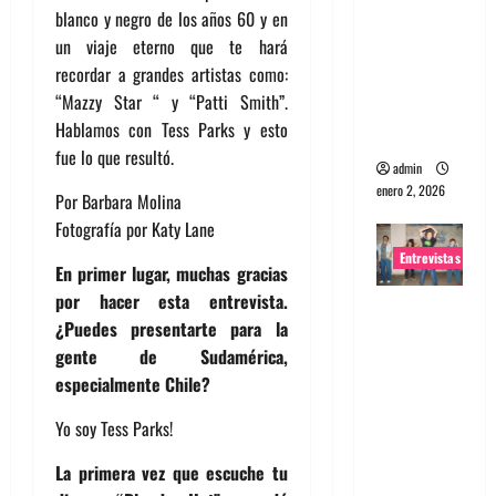
blanco y negro de los años 60 y en
portugues
un viaje eterno que te hará
a
recordar a grandes artistas como:
Maquina:
“Mazzy Star “ y “Patti Smith”.
Directo y
Hablamos con Tess Parks y esto
visceral
fue lo que resultó.
admin
enero 2, 2026
Por Barbara Molina
Fotografía por Katy Lane
Entrevistas
En primer lugar, muchas gracias
por hacer esta entrevista.
Entrevista
¿Puedes presentarte para la
a la banda
gente de Sudamérica,
japonesa
especialmente Chile?
Zoobombs
: Una
Yo soy Tess Parks!
energía
La primera vez que escuche tu
salvaje