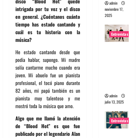
disco “Blood Hot” quedé
admin
intrigada por tu voz y el disco
noviembre 17,
2025
en general. ¿Cuéntanos cuánto
tiempo has estado cantando y
cuál es tu historia con la
Entrevistas
música?
Entrevista
He estado cantando desde que
a The
podía hablar, supongo. Mi madre
Wants: Su
solía cantarme mucho cuando era
universo
joven. Mi abuelo fue un pianista
distorsion
profesional, el tocó piano durante
ado
82 años, mi papá también es un
admin
pianista muy talentoso y me
julio 13, 2025
mostró toda la música que amo.
Algo que me llamó la atención
Entrevistas
de “Blood Hot” es que fue
publicado por el legendario Alan
Entrevista: