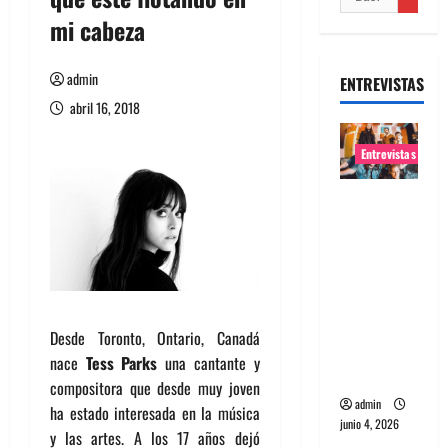
mi cabeza
admin
ENTREVISTAS
abril 16, 2018
Entrevistas
Entrevista
banda
Evolfo:
Hablándol
e
directame
Desde Toronto, Ontario, Canadá
nte a tu
nace
Tess Parks
una cantante y
espíritu
compositora que desde muy joven
admin
ha estado interesada en la música
junio 4, 2026
y las artes. A los 17 años dejó