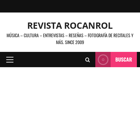
Saltar
al
contenido
REVISTA ROCANROL
MÚSICA – CULTURA – ENTREVISTAS – RESEÑAS – FOTOGRAFÍA DE RECITALES Y
MÁS. SINCE 2009
BUSCAR
Menú
principal