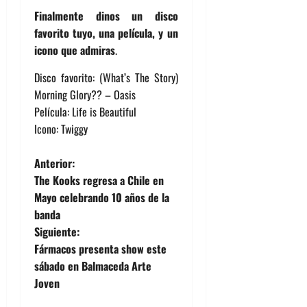
Finalmente dinos un disco
favorito tuyo, una película, y un
icono que admiras
.
Disco favorito: (What’s The Story)
Morning Glory?? – Oasis
Película: Life is Beautiful
Icono: Twiggy
N
Anterior:
The Kooks regresa a Chile en
a
Mayo celebrando 10 años de la
banda
v
Siguiente:
e
Fármacos presenta show este
sábado en Balmaceda Arte
g
Joven