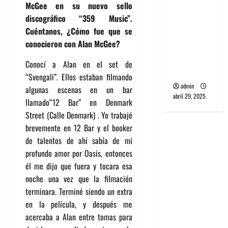
McGee en su nuevo sello
banda
discográfico “359 Music”.
PCR, No
Cuéntanos, ¿Cómo fue que se
Wave y Art
conocieron con Alan McGee?
punk de
Corea del
Conocí a Alan en el set de
Sur
“Svengali”. Ellos estaban filmando
admin
algunas escenas en un bar
abril 29, 2025
llamado“12 Bar” en Denmark
Street (Calle Denmark) . Yo trabajé
brevemente en 12 Bar y el booker
de talentos de ahí sabía de mi
profundo amor por Oasis, entonces
él me dijo que fuera y tocara esa
noche una vez que la filmación
terminara. Terminé siendo un extra
en la película, y después me
acercaba a Alan entre tomas para