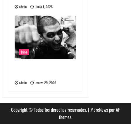
s
admin
junio 1, 2026
Cine
Película Matapanki: rabia
punk y cine de resistencia
admin
marzo 29, 2026
Copyright © Todos los derechos reservados.
|
MoreNews
por AF
themes.