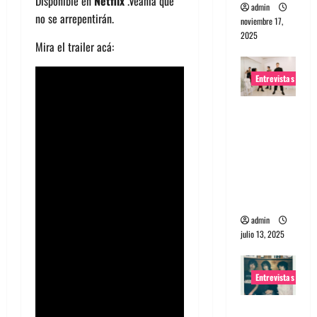
Disponible en
Netflix
.Véanla que
admin
no se arrepentirán.
noviembre 17,
2025
Mira el trailer acá:
Entrevistas
Entrevista
a The
Wants: Su
universo
distorsion
ado
admin
julio 13, 2025
Entrevistas
Entrevista: