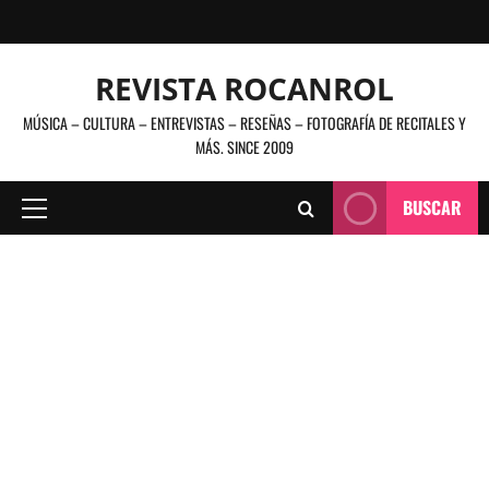
Saltar
al
contenido
REVISTA ROCANROL
MÚSICA – CULTURA – ENTREVISTAS – RESEÑAS – FOTOGRAFÍA DE RECITALES Y
MÁS. SINCE 2009
BUSCAR
Menú
principal