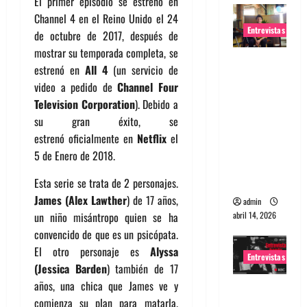
El primer episodio se estrenó en
Channel 4 en el Reino Unido el 24
Entrevistas
de octubre de 2017, después de
mostrar su temporada completa, se
Entrevista
estrenó en
All 4
(un servicio de
Rudy De
video a pedido de
Channel Four
Anda:
Television Corporation
). Debido a
Conquista
su gran éxito, se
ndo el
estrenó oficialmente en
Netflix
el
mundo,
5 de Enero de 2018.
una tocata
a la vez
Esta serie se trata de 2 personajes.
James (Alex Lawther
) de 17 años,
admin
abril 14, 2026
un niño misántropo quien se ha
convencido de que es un psicópata.
El otro personaje es
Alyssa
Entrevistas
(Jessica Barden
) también de 17
años, una chica que James ve y
Entrevista
comienza su plan para matarla.
a banda