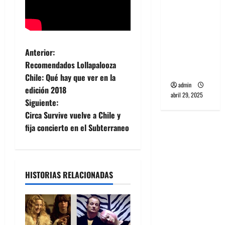
banda
PCR, No
Wave y Art
punk de
N
Anterior:
Corea del
Recomendados Lollapalooza
Sur
a
Chile: Qué hay que ver en la
admin
edición 2018
v
abril 29, 2025
Siguiente:
e
Circa Survive vuelve a Chile y
fija concierto en el Subterraneo
g
a
HISTORIAS RELACIONADAS
c
i
ó