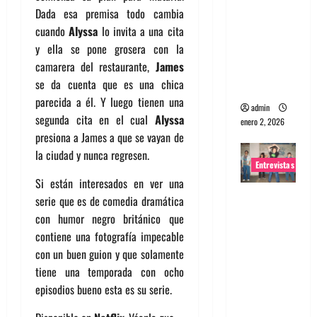
Dada esa premisa todo cambia
portugues
cuando
Alyssa
lo invita a una cita
a
y ella se pone grosera con la
Maquina:
camarera del restaurante,
James
Directo y
se da cuenta que es una chica
visceral
parecida a él. Y luego tienen una
admin
segunda cita en el cual
Alyssa
enero 2, 2026
presiona a James a que se vayan de
la ciudad y nunca regresen.
Entrevistas
Si están interesados en ver una
Entrevista
serie que es de comedia dramática
a la banda
con humor negro británico que
japonesa
contiene una fotografía impecable
Zoobombs
con un buen guion y que solamente
: Una
tiene una temporada con ocho
energía
episodios bueno esta es su serie.
salvaje