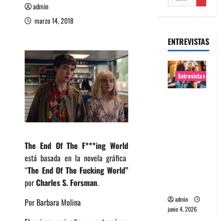
admin
marzo 14, 2018
ENTREVISTAS
Entrevistas
Entrevista
banda
Evolfo:
Hablándol
The End Of The F***ing World
e
está basada en la novela gráfica
directame
“
The End Of The Fucking World”
nte a tu
por
Charles S. Forsman
.
espíritu
admin
Por Barbara Molina
junio 4, 2026